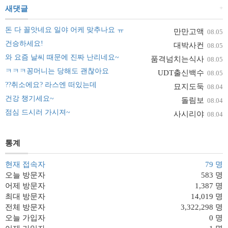
+
새댓글
돈 다 꼴앗네요 일야 어케 맞추나요 ㅠ
만만고액
08.05
건승하세요!
대박사컨
08.05
와 요즘 날씨 때문에 진짜 난리네요~
품격넘치는식사
08.05
ㅋㅋㅋ꽁머니는 당해도 괜찮아요
UDT출신백수
08.05
??취소에요? 라스엔 떠있는데
묘지도둑
08.04
건강 챙기세요~
돌림보
08.04
점심 드시러 가시져~
사시리야
08.04
통계
현재 접속자
79 명
오늘 방문자
583 명
어제 방문자
1,387 명
최대 방문자
14,019 명
전체 방문자
3,322,298 명
오늘 가입자
0 명