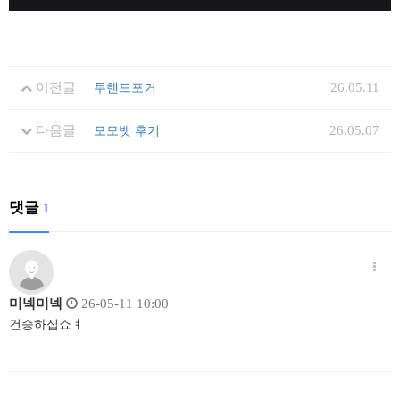
이전글
26.05.11
투핸드포커
다음글
26.05.07
모모벳 후기
댓글
1
미넥미넥
26-05-11 10:00
건승하십쇼ㅕ