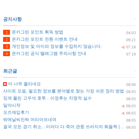
+
공지사항
온카그린 포인트 획득 방법
1
04.03
온카그린 포인트 전환 이벤트 안내
2
09.21
개인정보 및 아이피 정보를 수집하지 않습니다.
3
07.18
+2
온카그린 공식 텔레그램 주의사항 안내
4
07.10
+
최근글
아 너무 졸리네요
08.06
사이트 모음, 필요한 정보를 분야별로 찾는 가장 쉬운 정리 방법
08.05
징계 풀린 고우석 호투…이정후는 치명적 실수
08.05
일야시작
08.05
+1
오즈재입후기
08.05
+1
밖에날씨진짜 머리아프네여
08.05
결국 모든 경기 취소…이러다 다 죽어 관중 쓰러지자 화들짝 [자막뉴스]
08.05