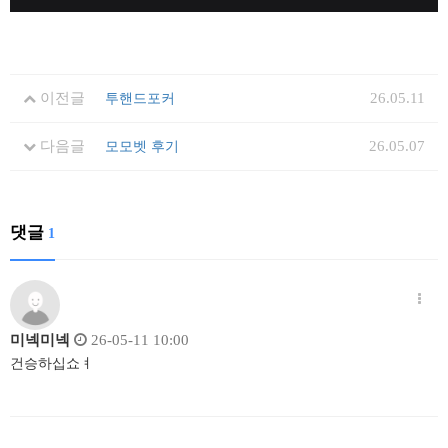
이전글
26.05.11
투핸드포커
다음글
26.05.07
모모벳 후기
댓글
1
미넥미넥
26-05-11 10:00
건승하십쇼ㅕ