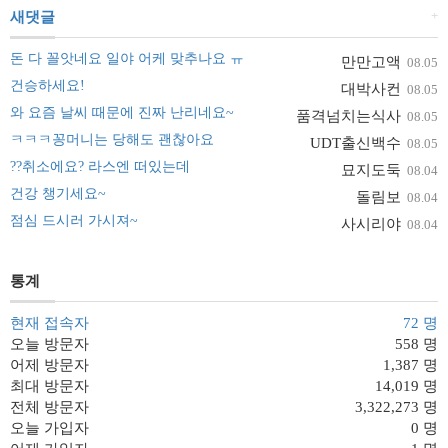
+
새댓글
돈 다 꼴앗네요 일야 어케 맞추나요 ㅠ
만만고액
08.05
건승하세요!
대박사컨
08.05
와 요즘 날씨 때문에 진짜 난리네요~
품격넘치는식사
08.05
ㅋㅋㅋ꽁머니는 당해도 괜찮아요
UDT출신백수
08.05
??취소에요? 라스엔 떠있는데
묘지도둑
08.04
건강 챙기세요~
돌림보
08.04
점심 드시러 가시져~
사시리야
08.04
통계
현재 접속자
72 명
오늘 방문자
558 명
어제 방문자
1,387 명
최대 방문자
14,019 명
전체 방문자
3,322,273 명
오늘 가입자
0 명