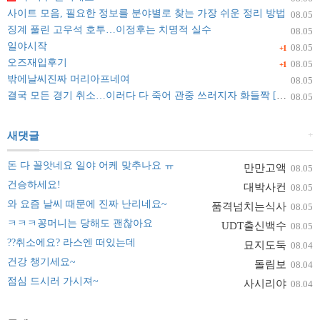
사이트 모음, 필요한 정보를 분야별로 찾는 가장 쉬운 정리 방법
08.05
징계 풀린 고우석 호투…이정후는 치명적 실수
08.05
일야시작
08.05
+1
오즈재입후기
08.05
+1
밖에날씨진짜 머리아프네여
08.05
결국 모든 경기 취소…이러다 다 죽어 관중 쓰러지자 화들짝 [자막뉴스]
08.05
+
새댓글
돈 다 꼴앗네요 일야 어케 맞추나요 ㅠ
만만고액
08.05
건승하세요!
대박사컨
08.05
와 요즘 날씨 때문에 진짜 난리네요~
품격넘치는식사
08.05
ㅋㅋㅋ꽁머니는 당해도 괜찮아요
UDT출신백수
08.05
??취소에요? 라스엔 떠있는데
묘지도둑
08.04
건강 챙기세요~
돌림보
08.04
점심 드시러 가시져~
사시리야
08.04