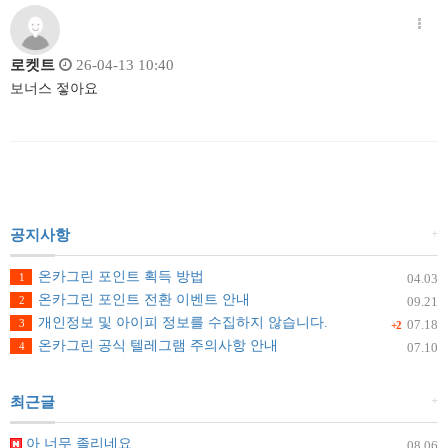
로켓트
26-04-13 10:40
보너스 젛아요
+
공지사항
온카그린 포인트 획득 방법
1
04.03
온카그린 포인트 전환 이벤트 안내
2
09.21
개인정보 및 아이피 정보를 수집하지 않습니다.
3
07.18
+2
온카그린 공식 텔레그램 주의사항 안내
4
07.10
+
최근글
아 너무 졸리네요
08.06