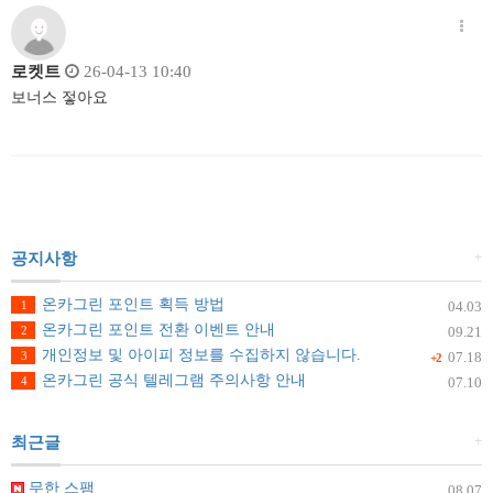
로켓트
26-04-13 10:40
보너스 젛아요
+
공지사항
온카그린 포인트 획득 방법
1
04.03
온카그린 포인트 전환 이벤트 안내
2
09.21
개인정보 및 아이피 정보를 수집하지 않습니다.
3
07.18
+2
온카그린 공식 텔레그램 주의사항 안내
4
07.10
+
최근글
무한 스팸
08.07