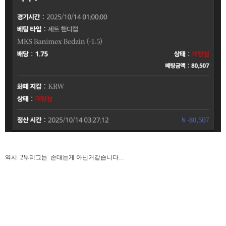
역시 2부리그는 손대는게 아닌거같습니다...