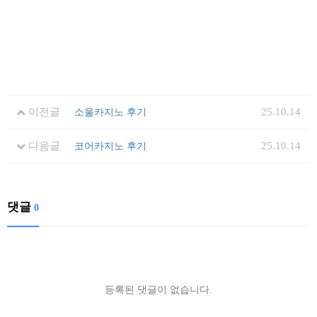
이전글
25.10.14
소울카지노 후기
다음글
25.10.14
코어카지노 후기
댓글
0
등록된 댓글이 없습니다.