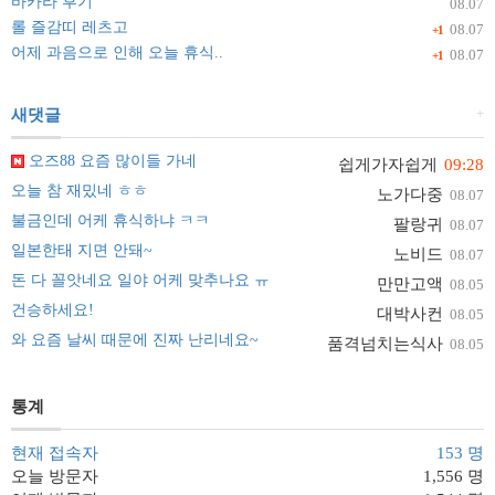
바카라 후기
08.07
롤 즐감띠 레츠고
08.07
+1
어제 과음으로 인해 오늘 휴식..
08.07
+1
+
새댓글
오즈88 요즘 많이들 가네
쉽게가자쉽게
09:28
오늘 참 재밌네 ㅎㅎ
노가다중
08.07
불금인데 어케 휴식하냐 ㅋㅋ
팔랑귀
08.07
일본한태 지면 안돼~
노비드
08.07
돈 다 꼴앗네요 일야 어케 맞추나요 ㅠ
만만고액
08.05
건승하세요!
대박사컨
08.05
와 요즘 날씨 때문에 진짜 난리네요~
품격넘치는식사
08.05
통계
현재 접속자
153 명
오늘 방문자
1,556 명