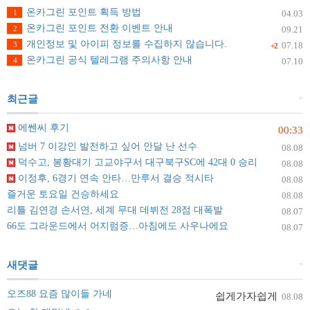
온카그린 포인트 획득 방법
1
04.03
온카그린 포인트 전환 이벤트 안내
2
09.21
개인정보 및 아이피 정보를 수집하지 않습니다.
3
07.18
+2
온카그린 공식 텔레그램 주의사항 안내
4
07.10
+
최근글
에쎈씨 후기
00:33
넘버 7 이강인 발전하고 싶어 안달 난 선수
08.08
덕수고, 봉황대기 고교야구서 대구북구SC에 42대 0 승리
08.08
이정후, 6경기 연속 안타…만루서 결승 적시타
08.08
즐거운 토요일 건승하세요
08.08
리틀 김연경 손서연, 세계 무대 데뷔전 28점 대폭발
08.07
66도 그라운드에서 어지럼증…아침에도 사우나에요
08.07
+
새댓글
오즈88 요즘 많이들 가네
쉽게가자쉽게
08.08