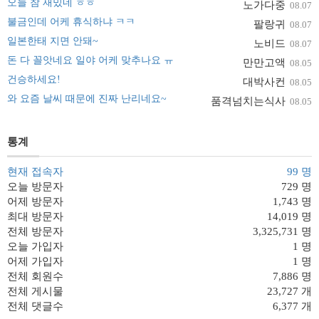
오늘 참 재밌네 ㅎㅎ
노가다중
08.07
불금인데 어케 휴식하냐 ㅋㅋ
팔랑귀
08.07
일본한태 지면 안돼~
노비드
08.07
돈 다 꼴앗네요 일야 어케 맞추나요 ㅠ
만만고액
08.05
건승하세요!
대박사컨
08.05
와 요즘 날씨 때문에 진짜 난리네요~
품격넘치는식사
08.05
통계
현재 접속자
99 명
오늘 방문자
729 명
어제 방문자
1,743 명
최대 방문자
14,019 명
전체 방문자
3,325,731 명
오늘 가입자
1 명
어제 가입자
1 명
전체 회원수
7,886 명
전체 게시물
23,727 개
전체 댓글수
6,377 개