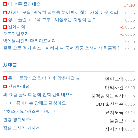
아 너무 졸리네요
14:10
사이트 모음, 필요한 정보를 분야별로 찾는 가장 쉬운 정리 방법
08.05
징계 풀린 고우석 호투…이정후는 치명적 실수
08.05
일야시작
08.05
+1
오즈재입후기
08.05
+1
밖에날씨진짜 머리아프네여
08.05
결국 모든 경기 취소…이러다 다 죽어 관중 쓰러지자 화들짝 [자막뉴스]
08.05
+
새댓글
돈 다 꼴앗네요 일야 어케 맞추나요 ㅠ
만만고액
08.05
건승하세요!
대박사컨
08.05
와 요즘 날씨 때문에 진짜 난리네요~
품격넘치는식사
08.05
ㅋㅋㅋ꽁머니는 당해도 괜찮아요
UDT출신백수
08.05
??취소에요? 라스엔 떠있는데
묘지도둑
08.04
건강 챙기세요~
돌림보
08.04
점심 드시러 가시져~
사시리야
08.04