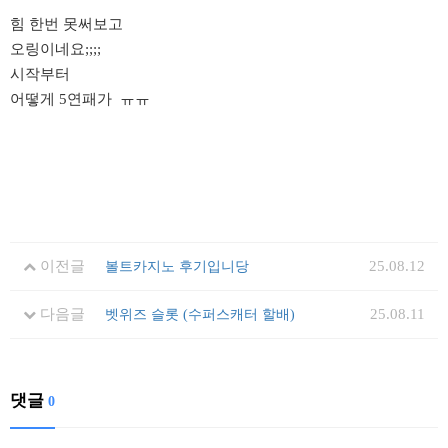
힘 한번 못써보고
오링이네요;;;;
시작부터
어떻게 5연패가 ㅠㅠ
이전글
25.08.12
볼트카지노 후기입니당
다음글
25.08.11
벳위즈 슬롯 (수퍼스캐터 할배)
댓글
0