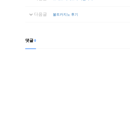
다음글
볼트카지노 후기
댓글
0