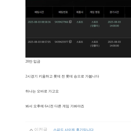
20만 입금
2시경기 키움하고 롯데 전 롯데 승으로 가봅니다
하나는 오바로 가고요
봐서 오후에 6시전 다른 게임 가봐야죠
이전글
스피드 사이트 후기입니다