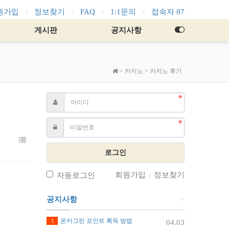
원가입
정보찾기
FAQ
1:1문의
접속자 87
게시판
공지사항
>
카지노
>
카지노 후기
로그인
회원가입
정보찾기
자동로그인
|
공지사항
+
온카그린 포인트 획득 방법
1
04.03