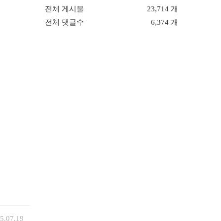
전체 게시물
23,714 개
전체 댓글수
6,374 개
5.07.19