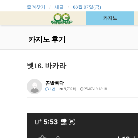
즐겨찾기
새글
08월 07일(금)
카지노
카지노 후기
벳16. 바카라
곰발빠닥
1건
9,702회
25-07-19 18:18