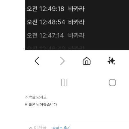
개박살 났네요
에볼은 넘어렵습니다
이전글
라이즈 후기