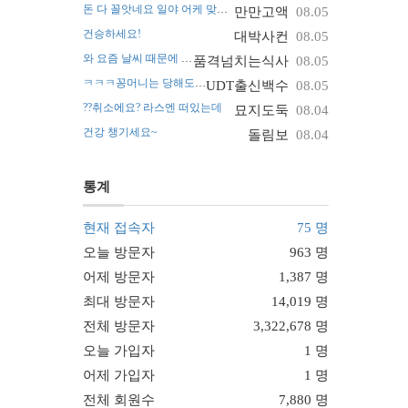
돈 다 꼴앗네요 일야 어케 맞추나요 ㅠ
만만고액
08.05
건승하세요!
대박사컨
08.05
와 요즘 날씨 때문에 진짜 난리네요~
품격넘치는식사
08.05
ㅋㅋㅋ꽁머니는 당해도 괜찮아요
UDT출신백수
08.05
??취소에요? 라스엔 떠있는데
묘지도둑
08.04
건강 챙기세요~
돌림보
08.04
통계
현재 접속자
75 명
오늘 방문자
963 명
어제 방문자
1,387 명
최대 방문자
14,019 명
전체 방문자
3,322,678 명
오늘 가입자
1 명
어제 가입자
1 명
전체 회원수
7,880 명