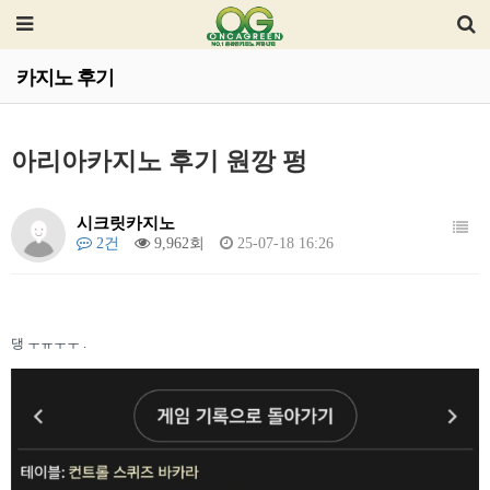
카지노 후기
아리아카지노 후기 원깡 펑
시크릿카지노
2건
9,962회
25-07-18 16:26
댕 ㅜㅠㅜㅜ .