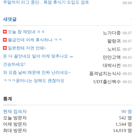
주말까지 리그 중단…폭염 휴식기 도입도 검토
08.06
+
새댓글
오늘 참 재밌네 ㅎㅎ
노가다중
08.07
불금인데 어케 휴식하냐 ㅋㅋ
팔랑귀
08.07
일본한태 지면 안돼~
노비드
08.07
돈 다 꼴앗네요 일야 어케 맞추나요 ㅠ
만만고액
08.05
건승하세요!
대박사컨
08.05
와 요즘 날씨 때문에 진짜 난리네요~
품격넘치는식사
08.05
ㅋㅋㅋ꽁머니는 당해도 괜찮아요
UDT출신백수
08.05
통계
현재 접속자
90 명
오늘 방문자
542 명
어제 방문자
1,544 명
최대 방문자
14,019 명