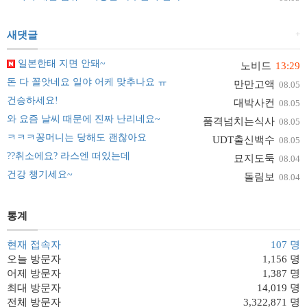
+
새댓글
일본한태 지면 안돼~
노비드
13:29
돈 다 꼴앗네요 일야 어케 맞추나요 ㅠ
만만고액
08.05
건승하세요!
대박사컨
08.05
와 요즘 날씨 때문에 진짜 난리네요~
품격넘치는식사
08.05
ㅋㅋㅋ꽁머니는 당해도 괜찮아요
UDT출신백수
08.05
??취소에요? 라스엔 떠있는데
묘지도둑
08.04
건강 챙기세요~
돌림보
08.04
통계
현재 접속자
107 명
오늘 방문자
1,156 명
어제 방문자
1,387 명
최대 방문자
14,019 명
전체 방문자
3,322,871 명