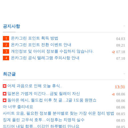
+
공지사항
온카그린 포인트 획득 방법
1
04.03
온카그린 포인트 전환 이벤트 안내
2
09.21
개인정보 및 아이피 정보를 수집하지 않습니다.
3
07.18
+2
온카그린 공식 텔레그램 주의사항 안내
4
07.10
+
최근글
어제 과음으로 인해 오늘 휴식..
13:31
일본은 가볍게 이긴다…금빛 릴레이 자신
08.06
+1
돌아온 메시, 월드컵 이후 첫 골…2골 1도움 원맨쇼
08.06
아 너무 졸리네요
08.06
사이트 모음, 필요한 정보를 분야별로 찾는 가장 쉬운 정리 방법
08.05
징계 풀린 고우석 호투…이정후는 치명적 실수
08.05
드디어 내일 합류…이강인 하루빨리 만나요
08.05