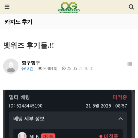
카지노 후기
벳위즈 후기들.!!
힝구힝구
2건
9,404회
25-05-21 10:31