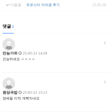
다음글
25.05.20
유로스타 커피겜 후기
댓글
2
만능가위
25-05-21 14:59
건승하세요 ㅅㅅㅅㅅ
원당국밥
25-05-21 15:13
정배들 미적 개빡치네요