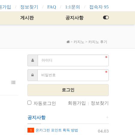
원가입
정보찾기
FAQ
1:1문의
접속자 95
게시판
공지사항
>
카지노
>
카지노 후기
로그인
회원가입
정보찾기
자동로그인
|
공지사항
+
온카그린 포인트 획득 방법
1
04.03