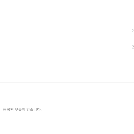
2
2
등록된 댓글이 없습니다.