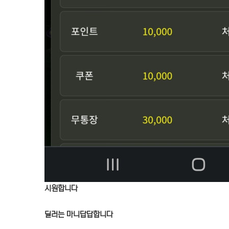
시원합니다
딜러는 마니답답합니다