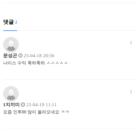
댓글
2
문성곤
25-04-18 20:56
나이스 수익 축하축하 ㅅㅅㅅㅅㅅ
1지끼미
25-04-19 11:11
요즘 인투88 많이 올라오네요 ㅋㅋ