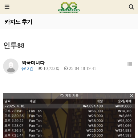
카지노 후기
인투88
외국미녀다
2건
10,732회
25-04-18 19:41