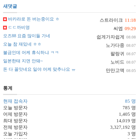
+
새댓글
바카라로 돈 버는중이요 ㅎ
스트라이크
11:18
ㄷㄷ까비영
씨엡
09:29
오즈88 요즘 많이들 가네
쉽게가자쉽게
08.08
오늘 참 재밌네 ㅎㅎ
노가다중
08.07
불금인데 어케 휴식하냐 ㅋㅋ
팔랑귀
08.07
일본한태 지면 안돼~
노비드
08.07
돈 다 꼴앗네요 일야 어케 맞추나요 ㅠ
만만고액
08.05
통계
현재 접속자
85 명
오늘 방문자
785 명
어제 방문자
1,405 명
최대 방문자
14,019 명
전체 방문자
3,327,192 명
오늘 가입자
3 명