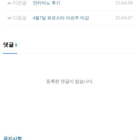
이전글
25.04.08
얀카지노 후기
다음글
25.04.07
4월7일 유로스타 이번주 마감
댓글
0
등록된 댓글이 없습니다.
+
공지사항