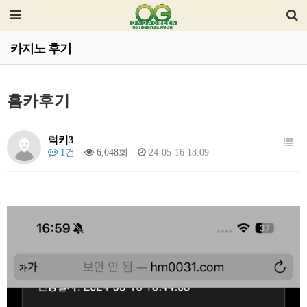
카지노 후기
홈카후기
럭키3
1건
6,048회
24-05-16 18:09