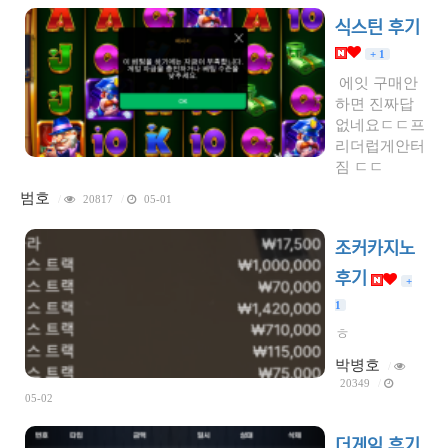
식스틴 후기
+ 1
에잇 구매안
하면 진짜답
없네요ㄷㄷ프
리더럽게안터
짐 ㄷㄷ
범호
/
20817
/
05-01
조커카지노
후기
+
1
ㅎ
박병호
/
20349
/
05-02
더게임 후기