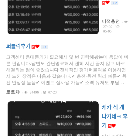
+ 2
미적충전
/
27409
/
05-05
퍼블릭후기
+ 1
고객센터 응대문의가 필요해서 몇 번 연락해봤는데 응답이 빠
른 편입니다.답변도 간단명료해서 괜히 시간 끌지 않고 바로
해결되는 점이 좋았습니다.전체적인 평가퍼블릭을 이용하면
서 느낀 장점은 다음과 같습니다.✔ 충전·환전 처리 빠름✔ 환
전 안정성 높음✔ 이벤트 실사용 가능✔ 소액 유저도 부담 . . .
토토챠
/
24496
/
07-23
케카 석 개
나가네ㅋ 후
기