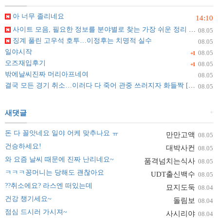
아 너무 졸리네요
14:10
사이트 모음, 필요한 정보를 분야별로 찾는 가장 쉬운 정리 방법
08.05
징계 풀린 고우석 호투…이정후는 치명적 실수
08.05
일야시작
08.05
+1
오즈재입후기
08.05
+1
밖에날씨진짜 머리아프네여
08.05
결국 모든 경기 취소…이러다 다 죽어 관중 쓰러지자 화들짝 [자막뉴스]
08.05
+
새댓글
돈 다 꼴앗네요 일야 어케 맞추나요 ㅠ
만만고액
08.05
건승하세요!
대박사컨
08.05
와 요즘 날씨 때문에 진짜 난리네요~
품격넘치는식사
08.05
ㅋㅋㅋ꽁머니는 당해도 괜찮아요
UDT출신백수
08.05
??취소에요? 라스엔 떠있는데
묘지도둑
08.04
건강 챙기세요~
돌림보
08.04
점심 드시러 가시져~
사시리야
08.04