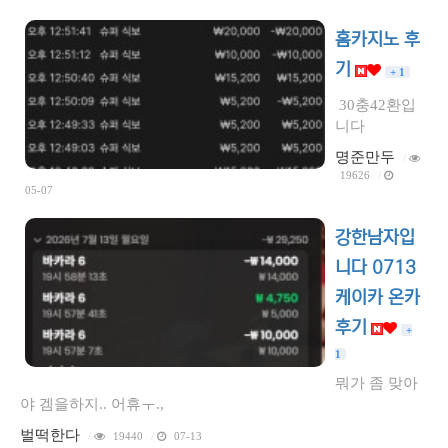
홈카지노 후
기
+ 1
30충42환입
니다
명준만두
/
19626
/
05-07
강한남자입
니다 0713
케이카 온카
후기
+
1
뭐가 좀 맞아
야 겜을하지.. 어휴ㅜ.,
벌떡한다
/
19440
/
07-13