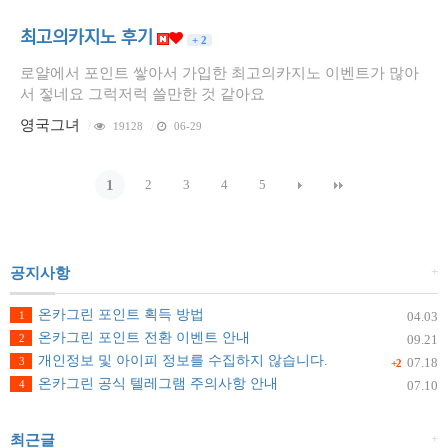
최고의카지노 후기
+ 2
로얄에서 포인트 쌓아서 가입한 최고의카지노 이벤트가 많아
서 젛네요 그럭저럭 쓸만한 것 같아요
영국그녀
/
19128
/
06-29
1
2
3
4
5
+
공지사항
온카그린 포인트 획득 방법
1
04.03
온카그린 포인트 전환 이벤트 안내
2
09.21
개인정보 및 아이피 정보를 수집하지 않습니다.
3
07.18
+2
온카그린 공식 텔레그램 주의사항 안내
4
07.10
+
최근글