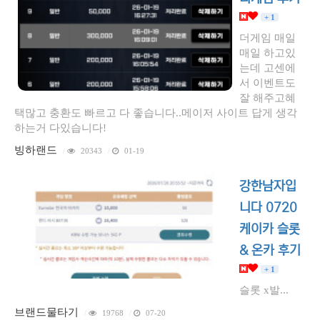
+ 1
더게임 매일
매일 하고있
는데 고센에
서 이벤트도
잘 해주고혜
택많고 충환도 빠르고 다 좋습니다..메이저 사이트 답게 생각
하는거 다있습니다!
빙하랜드
/
20343
/
01-19
강한남자입
니다 0720
케이카 슬롯
& 온카 후기
+ 1
슬롯 x발...
브랜드물타기
/
19768
/
07-20