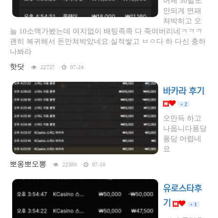
어제 30말도
안되게 연패
쳐박히고 오
늘 10소액가봤는데 여지없이 배팅족족 다 죽여버리네ㅋㅋㅋ
괜히 복귀해서 돈만쳐박았네요 실적쌓고 ㅂㅇ다 하 다신 충하
나봐라
핫닷
/
22727
/
07-24
바카라 후기
+ 2
오만득 하고
나옵니다퐁당
퐁당 어렵네
요
뽀옹뽀오뽕
/
22380
/
07-10
유로스타후
기
+ 1