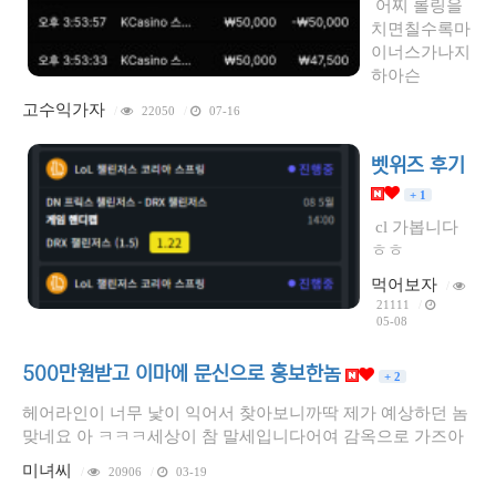
어찌 롤링을
치면칠수록마
이너스가나지
하아슨
고수익가자
/
22050
/
07-16
벳위즈 후기
+ 1
cl 가봅니다
ㅎㅎ
먹어보자
/
21111
/
05-08
500만원받고 이마에 문신으로 홍보한놈
+ 2
헤어라인이 너무 낯이 익어서 찾아보니까딱 제가 예상하던 놈
맞네요 아 ㅋㅋㅋ세상이 참 말세입니다어여 감옥으로 가즈아
미녀씨
/
20906
/
03-19