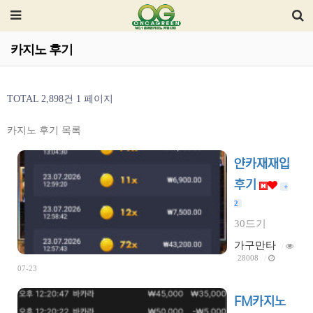
카지노 후기
TOTAL 2,898건
1 페이지
카지노 후기 목록
얀카재재입
후기
+
2
30드기
가구만타
/
28008
/
07-23
FM카지노