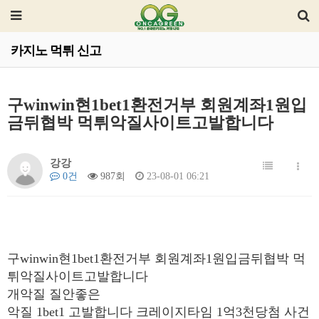
카지노 먹튀 신고
구winwin현1bet1환전거부 회원계좌1원입
금뒤협박 먹튀악질사이트고발합니다
강강
0건
987회
23-08-01 06:21
구winwin현1bet1환전거부 회원계좌1원입금뒤협박 먹
튀악질사이트고발합니다
개악질 질안좋은
악질 1bet1 고발합니다 크레이지타임 1억3천당첨 사건