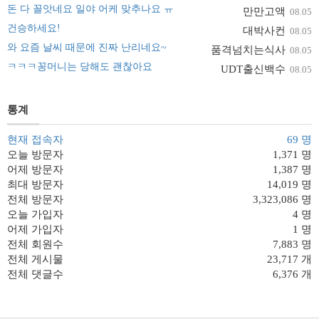
돈 다 꼴앗네요 일야 어케 맞추나요 ㅠ
만만고액
08.05
건승하세요!
대박사컨
08.05
와 요즘 날씨 때문에 진짜 난리네요~
품격넘치는식사
08.05
ㅋㅋㅋ꽁머니는 당해도 괜찮아요
UDT출신백수
08.05
통계
현재 접속자
69 명
오늘 방문자
1,371 명
어제 방문자
1,387 명
최대 방문자
14,019 명
전체 방문자
3,323,086 명
오늘 가입자
4 명
어제 가입자
1 명
전체 회원수
7,883 명
전체 게시물
23,717 개
전체 댓글수
6,376 개