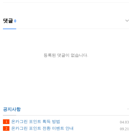
댓글
0
등록된 댓글이 없습니다.
+
공지사항
온카그린 포인트 획득 방법
1
04.03
온카그린 포인트 전환 이벤트 안내
2
09.21