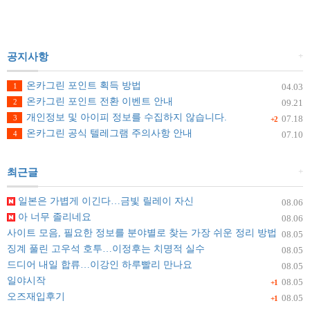
+
공지사항
온카그린 포인트 획득 방법
1
04.03
온카그린 포인트 전환 이벤트 안내
2
09.21
개인정보 및 아이피 정보를 수집하지 않습니다.
3
07.18
+2
온카그린 공식 텔레그램 주의사항 안내
4
07.10
+
최근글
일본은 가볍게 이긴다…금빛 릴레이 자신
08.06
아 너무 졸리네요
08.06
사이트 모음, 필요한 정보를 분야별로 찾는 가장 쉬운 정리 방법
08.05
징계 풀린 고우석 호투…이정후는 치명적 실수
08.05
드디어 내일 합류…이강인 하루빨리 만나요
08.05
일야시작
08.05
+1
오즈재입후기
08.05
+1