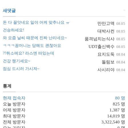
+
새댓글
돈 다 꼴앗네요 일야 어케 맞추나요 ㅠ
만만고액
08.05
건승하세요!
대박사컨
08.05
와 요즘 날씨 때문에 진짜 난리네요~
품격넘치는식사
08.05
ㅋㅋㅋ꽁머니는 당해도 괜찮아요
UDT출신백수
08.05
??취소에요? 라스엔 떠있는데
묘지도둑
08.04
건강 챙기세요~
돌림보
08.04
점심 드시러 가시져~
사시리야
08.04
통계
현재 접속자
80 명
오늘 방문자
825 명
어제 방문자
1,387 명
최대 방문자
14,019 명
전체 방문자
3,322,540 명