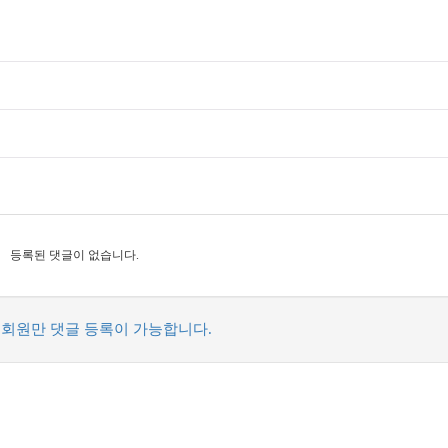
등록된 댓글이 없습니다.
회원만 댓글 등록이 가능합니다.