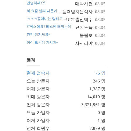
건승하세요!
대박사컨
08.05
와 요즘 날씨 때문에 진짜 난리네요~
품격넘치는식사
08.05
ㅋㅋㅋ꽁머니는 당해도 괜찮아요
UDT출신백수
08.05
??취소에요? 라스엔 떠있는데
묘지도둑
08.04
건강 챙기세요~
돌림보
08.04
점심 드시러 가시져~
사시리야
08.04
통계
현재 접속자
76 명
오늘 방문자
246 명
어제 방문자
1,387 명
최대 방문자
14,019 명
전체 방문자
3,321,961 명
오늘 가입자
0 명
어제 가입자
1 명
전체 회원수
7,879 명