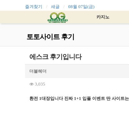
즐겨찾기
새글
08월 07일(금)
카지노
토토사이트 후기
에스크 후기입니다
더블헤더
3,035
환전 1대장입니다 진짜 1+1 입플 이벤트 딴 사이트