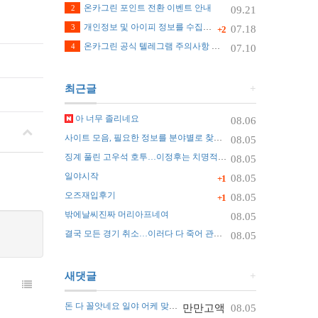
온카그린 포인트 전환 이벤트 안내
2
09.21
개인정보 및 아이피 정보를 수집하지 않습니다.
3
07.18
+2
온카그린 공식 텔레그램 주의사항 안내
4
07.10
최근글
+
아 너무 졸리네요
08.06
사이트 모음, 필요한 정보를 분야별로 찾는 가장 쉬운 정리 방법
08.05
징계 풀린 고우석 호투…이정후는 치명적 실수
08.05
일야시작
08.05
+1
오즈재입후기
08.05
+1
밖에날씨진짜 머리아프네여
08.05
결국 모든 경기 취소…이러다 다 죽어 관중 쓰러지자 화들짝 [자막뉴스]
08.05
새댓글
+
돈 다 꼴앗네요 일야 어케 맞추나요 ㅠ
만만고액
08.05