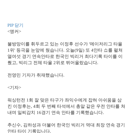
PIP 닫기
<앵커>
불방망이를 휘두르고 있는 이정후 선수가 '메이저리그 타율
1위' 등극을 눈앞에 뒀습니다. 오늘(9일) 또 4안타 쇼를 펼쳐
열여섯 경기 연속안타로 한국인 빅리거 최다기록 타이를 이
뤘고, 빅리그 전체 타율 2위로 뛰어올랐습니다.
전영민 기자가 취재했습니다.
<기자>
워싱턴전 1회 잘 맞은 타구가 좌익수에게 잡혀 아쉬움을 삼
킨 이정후는, 4회 두 번째 타석에서 총알 같은 우전 안타를 쳐
내며 일찌감치 16경기 연속 안타를 기록했습니다.
추신수, 김하성과 더불어 한국인 빅리거 역대 최장 연속 경기
안타 타이 기록입니다.