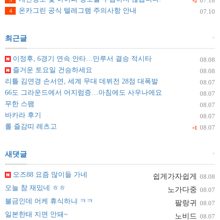
07.18
+2
온카그린 공식 텔레그램 주의사항 안내
4
07.10
+
최근글
이정후, 6경기 연속 안타…만루서 결승 적시타
08.08
즐거운 토요일 건승하세요
08.08
리틀 김연경 손서연, 세계 무대 데뷔전 28점 대폭발
08.07
66도 그라운드에서 어지럼증…아침에도 사우나에요
08.07
무한 스팸
08.07
바카라 후기
08.07
롤 즐감띠 레츠고
08.07
+1
+
새댓글
오즈88 요즘 많이들 가네
쉽게가자쉽게
08.08
오늘 참 재밌네 ㅎㅎ
노가다중
08.07
불금인데 어케 휴식하냐 ㅋㅋ
팔랑귀
08.07
일본한태 지면 안돼~
노비드
08.07