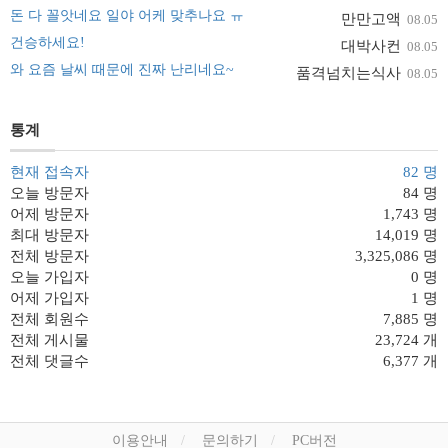
돈 다 꼴앗네요 일야 어케 맞추나요 ㅠ
만만고액
08.05
건승하세요!
대박사컨
08.05
와 요즘 날씨 때문에 진짜 난리네요~
품격넘치는식사
08.05
통계
현재 접속자
82 명
오늘 방문자
84 명
어제 방문자
1,743 명
최대 방문자
14,019 명
전체 방문자
3,325,086 명
오늘 가입자
0 명
어제 가입자
1 명
전체 회원수
7,885 명
전체 게시물
23,724 개
전체 댓글수
6,377 개
이용안내
문의하기
PC버전