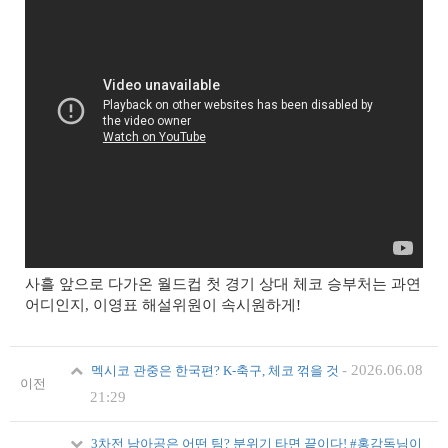
사흘 앞으로 다가온 월드컵 첫 경기 상대 체코 승부처는 과연
어디인지, 이영표 해설위원이 속시원하게!
-
2026.06.08
멕시코 관중은 한국편? K-축구, 체코 꺾을 것
이전
21:29
3차전 남아공은 어떤 팀? 분위기 타면 끝이다! #홍감독님이