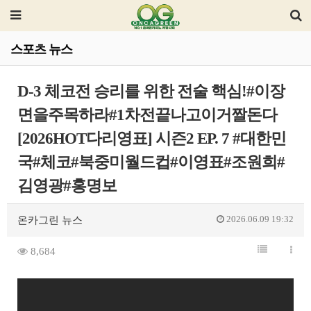
스포츠 뉴스
D-3 체코전 승리를 위한 전술 핵심!#이장
면을주목하라#1차전끝나고이거짤돈다
[2026HOT다리영표] 시즌2 EP. 7 #대한민
국#체코#북중미월드컵#이영표#조원희#
김영광#홍명보
2026.06.09 19:32
온카그린 뉴스
8,684