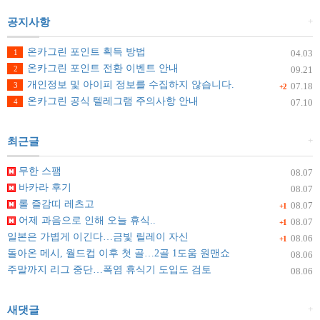
+
공지사항
온카그린 포인트 획득 방법
1
04.03
온카그린 포인트 전환 이벤트 안내
2
09.21
개인정보 및 아이피 정보를 수집하지 않습니다.
3
07.18
+2
온카그린 공식 텔레그램 주의사항 안내
4
07.10
+
최근글
무한 스팸
08.07
바카라 후기
08.07
롤 즐감띠 레츠고
08.07
+1
어제 과음으로 인해 오늘 휴식..
08.07
+1
일본은 가볍게 이긴다…금빛 릴레이 자신
08.06
+1
돌아온 메시, 월드컵 이후 첫 골…2골 1도움 원맨쇼
08.06
주말까지 리그 중단…폭염 휴식기 도입도 검토
08.06
+
새댓글