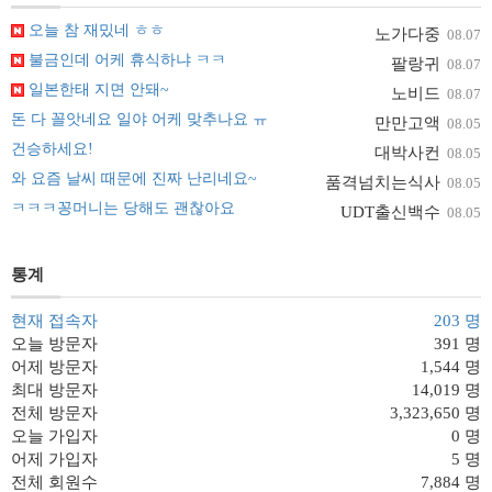
오늘 참 재밌네 ㅎㅎ
노가다중
08.07
불금인데 어케 휴식하냐 ㅋㅋ
팔랑귀
08.07
일본한태 지면 안돼~
노비드
08.07
돈 다 꼴앗네요 일야 어케 맞추나요 ㅠ
만만고액
08.05
건승하세요!
대박사컨
08.05
와 요즘 날씨 때문에 진짜 난리네요~
품격넘치는식사
08.05
ㅋㅋㅋ꽁머니는 당해도 괜찮아요
UDT출신백수
08.05
통계
현재 접속자
203 명
오늘 방문자
391 명
어제 방문자
1,544 명
최대 방문자
14,019 명
전체 방문자
3,323,650 명
오늘 가입자
0 명
어제 가입자
5 명
전체 회원수
7,884 명