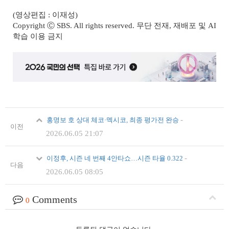
(영상편집 : 이재성)
Copyright Ⓒ SBS. All rights reserved. 무단 전재, 재배포 및 AI
학습 이용 금지
-
홍명보 호 상대 체코·멕시코, 최종 평가전 완승
이전
2026.06.05 21:07
-
이정후, 시즌 네 번째 4안타쇼…시즌 타율 0.322
다음
2026.06.05 08:05
Comments
0