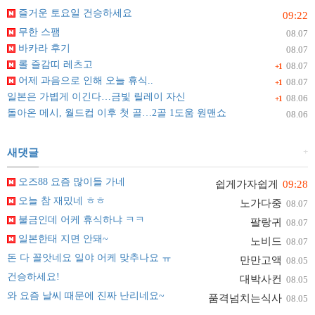
즐거운 토요일 건승하세요
09:22
무한 스팸
08.07
바카라 후기
08.07
롤 즐감띠 레츠고
08.07
+1
어제 과음으로 인해 오늘 휴식..
08.07
+1
일본은 가볍게 이긴다…금빛 릴레이 자신
08.06
+1
돌아온 메시, 월드컵 이후 첫 골…2골 1도움 원맨쇼
08.06
+
새댓글
오즈88 요즘 많이들 가네
쉽게가자쉽게
09:28
오늘 참 재밌네 ㅎㅎ
노가다중
08.07
불금인데 어케 휴식하냐 ㅋㅋ
팔랑귀
08.07
일본한태 지면 안돼~
노비드
08.07
돈 다 꼴앗네요 일야 어케 맞추나요 ㅠ
만만고액
08.05
건승하세요!
대박사컨
08.05
와 요즘 날씨 때문에 진짜 난리네요~
품격넘치는식사
08.05