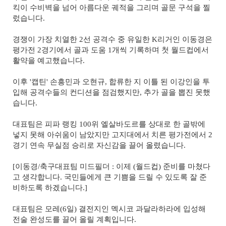
킥이 수비벽을 넘어 아름다운 궤적을 그리며 골문 구석을 찔
렀습니다.
경쟁이 가장 치열한 2선 공격수 중 유일한 K리거인 이동경은
평가전 2경기에서 골과 도움 1개씩 기록하며 첫 월드컵에서
활약을 예고했습니다.
이후 '캡틴' 손흥민과 오현규, 합류한 지 이틀 된 이강인을 투
입해 공격수들의 컨디션을 점검했지만, 추가 골을 뽑진 못했
습니다.
대표팀은 피파 랭킹 100위 엘살바도르를 상대로 한 골밖에
넣지 못해 아쉬움이 남았지만 고지대에서 치른 평가전에서 2
경기 연속 무실점 승리로 자신감을 끌어 올렸습니다.
[이동경/축구대표팀 미드필더 : 이제 (월드컵) 준비를 마쳤다
고 생각합니다. 국민들에게 큰 기쁨을 드릴 수 있도록 잘 준
비하도록 하겠습니다.]
대표팀은 모레(6일) 결전지인 멕시코 과달라하라에 입성해
전술 완성도를 끌어 올릴 계획입니다.