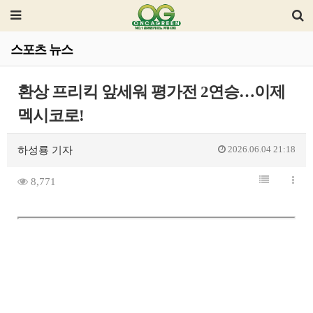
스포츠 뉴스
환상 프리킥 앞세워 평가전 2연승…이제
멕시코로!
2026.06.04 21:18
하성룡 기자
8,771