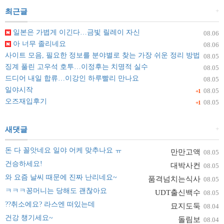
+
최근글
일본은 가볍게 이긴다…금빛 릴레이 자신
08.06
아 너무 졸리네요
08.06
사이트 모음, 필요한 정보를 분야별로 찾는 가장 쉬운 정리 방법
08.05
징계 풀린 고우석 호투…이정후는 치명적 실수
08.05
드디어 내일 합류…이강인 하루빨리 만나요
08.05
일야시작
08.05
+1
오즈재입후기
08.05
+1
+
새댓글
돈 다 꼴앗네요 일야 어케 맞추나요 ㅠ
만만고액
08.05
건승하세요!
대박사컨
08.05
와 요즘 날씨 때문에 진짜 난리네요~
품격넘치는식사
08.05
ㅋㅋㅋ꽁머니는 당해도 괜찮아요
UDT출신백수
08.05
??취소에요? 라스엔 떠있는데
묘지도둑
08.04
건강 챙기세요~
돌림보
08.04