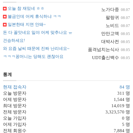
오늘 참 재밌네 ㅎㅎ
노가다중
08.07
불금인데 어케 휴식하냐 ㅋㅋ
팔랑귀
08.07
일본한태 지면 안돼~
노비드
08.07
돈 다 꼴앗네요 일야 어케 맞추나요 ㅠ
만만고액
08.05
건승하세요!
대박사컨
08.05
와 요즘 날씨 때문에 진짜 난리네요~
품격넘치는식사
08.05
ㅋㅋㅋ꽁머니는 당해도 괜찮아요
UDT출신백수
08.05
통계
현재 접속자
84 명
오늘 방문자
311 명
어제 방문자
1,544 명
최대 방문자
14,019 명
전체 방문자
3,323,570 명
오늘 가입자
0 명
어제 가입자
5 명
전체 회원수
7,884 명