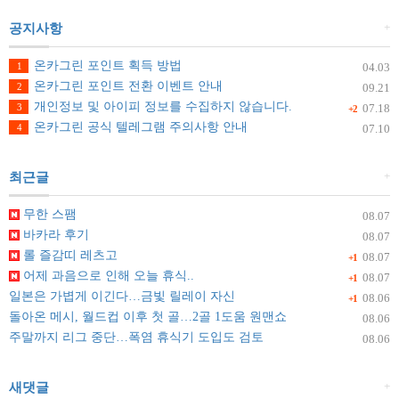
+
공지사항
온카그린 포인트 획득 방법
1
04.03
온카그린 포인트 전환 이벤트 안내
2
09.21
개인정보 및 아이피 정보를 수집하지 않습니다.
3
07.18
+2
온카그린 공식 텔레그램 주의사항 안내
4
07.10
+
최근글
무한 스팸
08.07
바카라 후기
08.07
롤 즐감띠 레츠고
08.07
+1
어제 과음으로 인해 오늘 휴식..
08.07
+1
일본은 가볍게 이긴다…금빛 릴레이 자신
08.06
+1
돌아온 메시, 월드컵 이후 첫 골…2골 1도움 원맨쇼
08.06
주말까지 리그 중단…폭염 휴식기 도입도 검토
08.06
+
새댓글