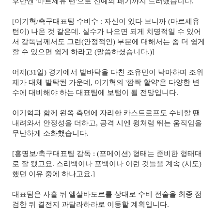
후반엔 '마르세유 턴'으로 신예의 패기까지 드러냈습니다.
[이기혁/축구대표팀 수비수 : 자신이 있다 보니까 (마르세유
턴이) 나온 것 같은데. 실수가 나오면 되게 치명적일 수 있어
서 감독님께서도 그런(안정적인) 부분에 대해서는 좀 더 쉽게
할 수 있으면 쉽게 하라고 (말씀하셨습니다.)]
어제(31일) 경기에서 발바닥을 다친 조유민이 낙마하며 조위
제가 대체 발탁된 가운데, 이기혁의 '깜짝 활약'은 다양한 변
수에 대비해야 하는 대표팀에 보탬이 될 전망입니다.
이기혁과 함께 왼쪽 측면에 자리한 카스트로프도 수비할 땐
내려와서 안정성을 더하고, 공격 시엔 윙처럼 뛰는 움직임을
무난하게 소화했습니다.
[홍명보/축구대표팀 감독 : (포메이션) 형태는 준비한 형태대
로 잘 됐고요. 스리백이나 포백이나 이런 것들을 계속 (시도)
했던 이유 중에 하나고요.]
대표팀은 사흘 뒤 엘살바도르를 상대로 수비 전술을 최종 점
검한 뒤 결전지 과달라하라로 이동할 계획입니다.