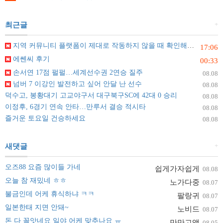
+
최근글
지역 커뮤니티 플랫폼이 제대로 작동하지 않을 때 확인해야 할 것들
17:06
에쎈씨 후기
00:33
손서연 17점 펄펄…세계선수권 2연승 질주
08.08
넘버 7 이강인 발전하고 싶어 안달 난 선수
08.08
덕수고, 봉황대기 고교야구서 대구북구SC에 42대 0 승리
08.08
이정후, 6경기 연속 안타…만루서 결승 적시타
08.08
즐거운 토요일 건승하세요
08.08
+
새댓글
오즈88 요즘 많이들 가네
쉽게가자쉽게
08.08
오늘 참 재밌네 ㅎㅎ
노가다중
08.07
불금인데 어케 휴식하냐 ㅋㅋ
팔랑귀
08.07
일본한태 지면 안돼~
노비드
08.07
돈 다 꼴앗네요 일야 어케 맞추나요 ㅠ
만만고액
08.05