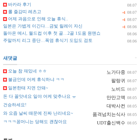
바카라 후기
08.07
롤 즐감띠 레츠고
08.07
+1
어제 과음으로 인해 오늘 휴식..
08.07
+1
일본은 가볍게 이긴다…금빛 릴레이 자신
08.06
+1
돌아온 메시, 월드컵 이후 첫 골…2골 1도움 원맨쇼
08.06
주말까지 리그 중단…폭염 휴식기 도입도 검토
08.06
+
새댓글
오늘 참 재밌네 ㅎㅎ
노가다중
08.07
불금인데 어케 휴식하냐 ㅋㅋ
팔랑귀
08.07
일본한태 지면 안돼~
노비드
08.07
돈 다 꼴앗네요 일야 어케 맞추나요 ㅠ
만만고액
08.05
건승하세요!
대박사컨
08.05
와 요즘 날씨 때문에 진짜 난리네요~
품격넘치는식사
08.05
ㅋㅋㅋ꽁머니는 당해도 괜찮아요
UDT출신백수
08.05