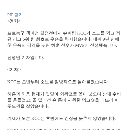
PIP 닫기
<앵커>
프로농구 챔피언 결정전에서 슈퍼팀 KCC가 소노를 꺾고 정
규 리그 6위 팀 최초로 우승을 차지했습니다. 데뷔 9년 만에
첫 우승의 감격을 누린 허훈 선수가 MVP에 선정됐습니다.
전영민 기자입니다.
<기자>
KCC는 초반부터 소노를 일방적으로 몰아붙였습니다.
허훈과 허웅 형제가 잇달아 외곽포를 꽂아 넣으며 상대 수비
를 흔들었고, 골 밑에선 숀 롱이 시원한 덩크슛을 터뜨리며
주도권을 잡았습니다.
기세가 오른 KCC는 후반에도 긴장을 늦추지 않았습니다.