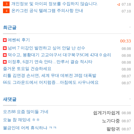
개인정보 및 아이피 정보를 수집하지 않습니다.
3
07.18
+2
온카그린 공식 텔레그램 주의사항 안내
4
07.10
+
최근글
에쎈씨 후기
00:33
넘버 7 이강인 발전하고 싶어 안달 난 선수
08.08
덕수고, 봉황대기 고교야구서 대구북구SC에 42대 0 승리
08.08
이정후, 6경기 연속 안타…만루서 결승 적시타
08.08
즐거운 토요일 건승하세요
08.08
리틀 김연경 손서연, 세계 무대 데뷔전 28점 대폭발
08.07
66도 그라운드에서 어지럼증…아침에도 사우나에요
08.07
+
새댓글
오즈88 요즘 많이들 가네
쉽게가자쉽게
08.08
오늘 참 재밌네 ㅎㅎ
노가다중
08.07
불금인데 어케 휴식하냐 ㅋㅋ
팔랑귀
08.07