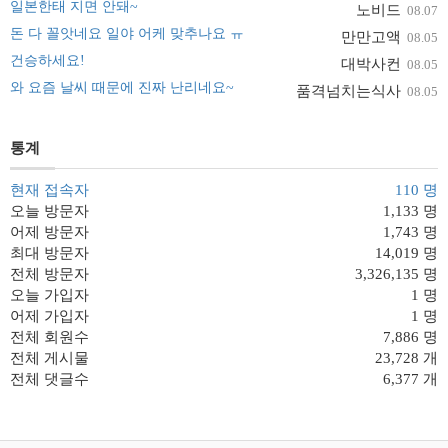
일본한태 지면 안돼~
노비드
08.07
돈 다 꼴앗네요 일야 어케 맞추나요 ㅠ
만만고액
08.05
건승하세요!
대박사컨
08.05
와 요즘 날씨 때문에 진짜 난리네요~
품격넘치는식사
08.05
통계
현재 접속자
110 명
오늘 방문자
1,133 명
어제 방문자
1,743 명
최대 방문자
14,019 명
전체 방문자
3,326,135 명
오늘 가입자
1 명
어제 가입자
1 명
전체 회원수
7,886 명
전체 게시물
23,728 개
전체 댓글수
6,377 개