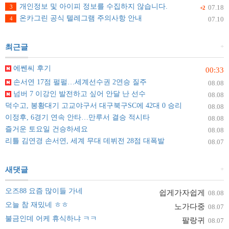
개인정보 및 아이피 정보를 수집하지 않습니다.
3
07.18
+2
온카그린 공식 텔레그램 주의사항 안내
4
07.10
+
최근글
에쎈씨 후기
00:33
손서연 17점 펄펄…세계선수권 2연승 질주
08.08
넘버 7 이강인 발전하고 싶어 안달 난 선수
08.08
덕수고, 봉황대기 고교야구서 대구북구SC에 42대 0 승리
08.08
이정후, 6경기 연속 안타…만루서 결승 적시타
08.08
즐거운 토요일 건승하세요
08.08
리틀 김연경 손서연, 세계 무대 데뷔전 28점 대폭발
08.07
+
새댓글
오즈88 요즘 많이들 가네
쉽게가자쉽게
08.08
오늘 참 재밌네 ㅎㅎ
노가다중
08.07
불금인데 어케 휴식하냐 ㅋㅋ
팔랑귀
08.07