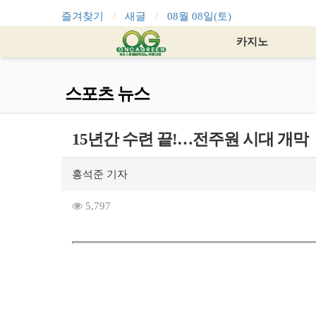
즐겨찾기
새글
08월 08일(토)
카지노
스포츠 뉴스
15년간 수련 끝!…전주원 시대 개막
홍석준 기자
5,797