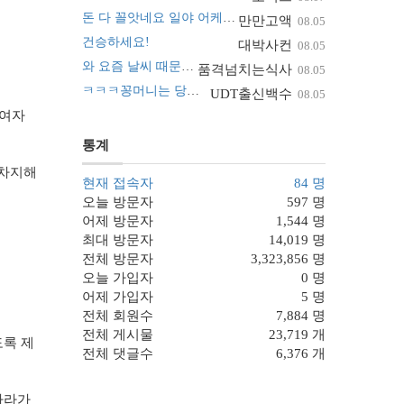
돈 다 꼴앗네요 일야 어케 맞추나요 ㅠ
만만고액
08.05
건승하세요!
대박사컨
08.05
와 요즘 날씨 때문에 진짜 난리네요~
품격넘치는식사
08.05
ㅋㅋㅋ꽁머니는 당해도 괜찮아요
UDT출신백수
08.05
 여자
통계
 차지해
현재 접속자
84 명
오늘 방문자
597 명
어제 방문자
1,544 명
최대 방문자
14,019 명
전체 방문자
3,323,856 명
오늘 가입자
0 명
어제 가입자
5 명
전체 회원수
7,884 명
전체 게시물
23,719 개
도록 제
전체 댓글수
6,376 개
따라가