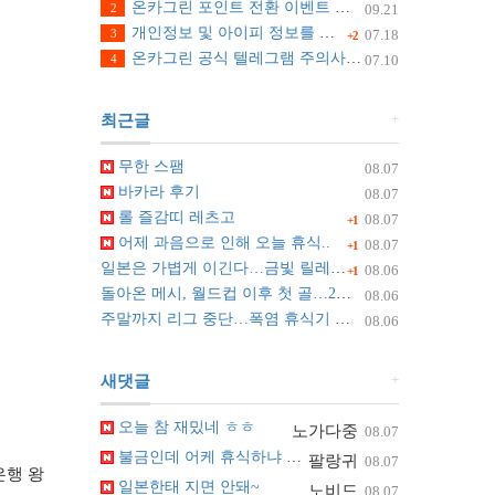
온카그린 포인트 전환 이벤트 안내
2
09.21
개인정보 및 아이피 정보를 수집하지 않습니다.
3
07.18
+2
온카그린 공식 텔레그램 주의사항 안내
4
07.10
+
최근글
무한 스팸
08.07
바카라 후기
08.07
롤 즐감띠 레츠고
08.07
+1
어제 과음으로 인해 오늘 휴식..
08.07
+1
일본은 가볍게 이긴다…금빛 릴레이 자신
08.06
+1
돌아온 메시, 월드컵 이후 첫 골…2골 1도움 원맨쇼
08.06
주말까지 리그 중단…폭염 휴식기 도입도 검토
08.06
+
새댓글
오늘 참 재밌네 ㅎㅎ
노가다중
08.07
불금인데 어케 휴식하냐 ㅋㅋ
팔랑귀
08.07
은행 왕
일본한태 지면 안돼~
노비드
08.07