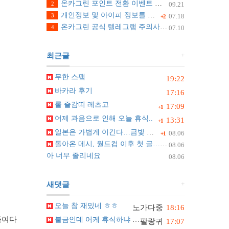
온카그린 포인트 전환 이벤트 안내
2
09.21
개인정보 및 아이피 정보를 수집하지 않습니다.
3
07.18
+2
온카그린 공식 텔레그램 주의사항 안내
4
07.10
+
최근글
무한 스팸
19:22
바카라 후기
17:16
롤 즐감띠 레츠고
17:09
+1
어제 과음으로 인해 오늘 휴식..
13:31
+1
일본은 가볍게 이긴다…금빛 릴레이 자신
08.06
+1
돌아온 메시, 월드컵 이후 첫 골…2골 1도움 원맨쇼
08.06
아 너무 졸리네요
08.06
+
새댓글
오늘 참 재밌네 ㅎㅎ
노가다중
18:16
들여다
불금인데 어케 휴식하냐 ㅋㅋ
팔랑귀
17:07