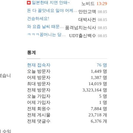
일본한태 지면 안돼~
노비드
13:29
돈 다 꼴앗네요 일야 어케 맞추나요 ㅠ
만만고액
08.05
건승하세요!
대박사컨
08.05
와 요즘 날씨 때문에 진짜 난리네요~
품격넘치는식사
08.05
ㅋㅋㅋ꽁머니는 당해도 괜찮아요
UDT출신백수
08.05
통계
현재 접속자
76 명
오늘 방문자
1,449 명
그쳤습니
어제 방문자
1,387 명
최대 방문자
14,019 명
전체 방문자
3,323,164 명
오늘 가입자
5 명
어제 가입자
1 명
전체 회원수
7,884 명
전체 게시물
23,718 개
전체 댓글수
6,376 개
의 수익