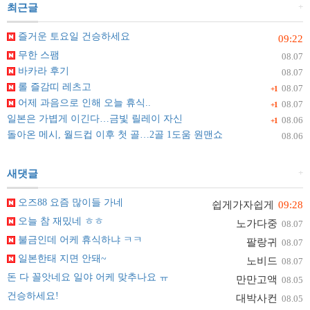
+
최근글
즐거운 토요일 건승하세요
09:22
무한 스팸
08.07
바카라 후기
08.07
롤 즐감띠 레츠고
08.07
+1
어제 과음으로 인해 오늘 휴식..
08.07
+1
일본은 가볍게 이긴다…금빛 릴레이 자신
08.06
+1
돌아온 메시, 월드컵 이후 첫 골…2골 1도움 원맨쇼
08.06
+
새댓글
오즈88 요즘 많이들 가네
쉽게가자쉽게
09:28
오늘 참 재밌네 ㅎㅎ
노가다중
08.07
불금인데 어케 휴식하냐 ㅋㅋ
팔랑귀
08.07
일본한태 지면 안돼~
노비드
08.07
돈 다 꼴앗네요 일야 어케 맞추나요 ㅠ
만만고액
08.05
건승하세요!
대박사컨
08.05