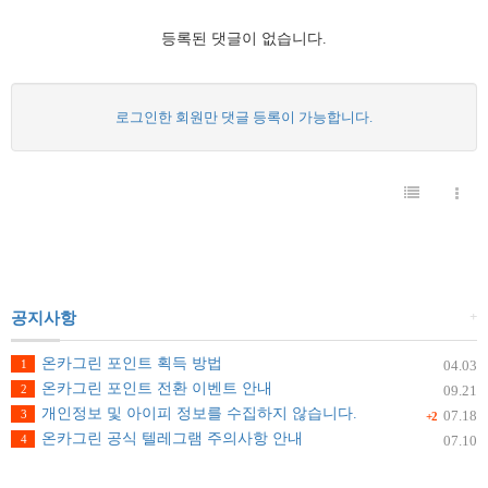
등록된 댓글이 없습니다.
로그인한 회원만 댓글 등록이 가능합니다.
+
공지사항
온카그린 포인트 획득 방법
1
04.03
온카그린 포인트 전환 이벤트 안내
2
09.21
개인정보 및 아이피 정보를 수집하지 않습니다.
3
07.18
+2
온카그린 공식 텔레그램 주의사항 안내
4
07.10