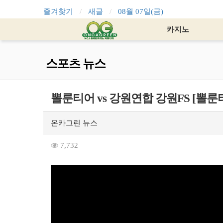
즐겨찾기
새글
08월 07일(금)
카지노
스포츠 뉴스
뽈룬티어 vs 강원연합 강원FS [뽈룬티어
온카그린 뉴스
7,732