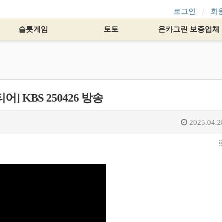
로그인
회
슬롯게임
토토
온카그린 보증업체
] KBS 250426 방송
2025.04.2