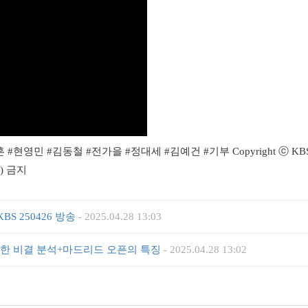
민 #김동철 #전가을 #정대세 #김예건 #기부 Copyright ⓒ KBS. A
함) 금지
S 250426 방송
-
2025.04.28 13:03
한 비결 분석+마드리드 오픈의 특징
-
2025.04.28 13:02