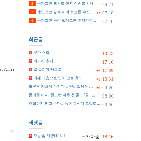
온카그린 포인트 전환 이벤트 안내
2
09.21
개인정보 및 아이피 정보를 수집하지 않습니다.
3
07.18
+2
온카그린 공식 텔레그램 주의사항 안내
4
07.10
최근글
+
무한 스팸
19:22
바카라 후기
17:16
ll ri
롤 즐감띠 레츠고
17:09
+1
어제 과음으로 인해 오늘 휴식..
13:31
+1
일본은 가볍게 이긴다…금빛 릴레이 자신
08.06
+1
돌아온 메시, 월드컵 이후 첫 골…2골 1도움 원맨쇼
08.06
주말까지 리그 중단…폭염 휴식기 도입도 검토
08.06
새댓글
+
오늘 참 재밌네 ㅎㅎ
노가다중
18:16