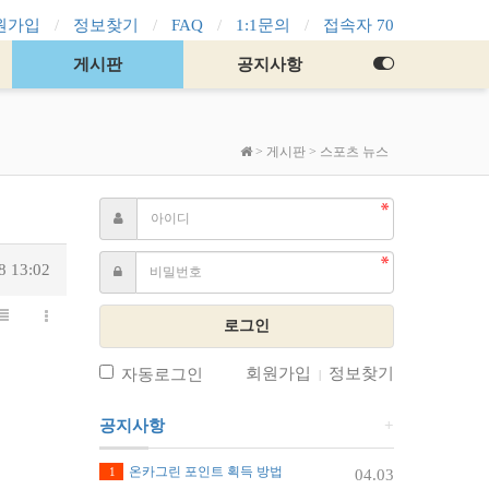
원가입
정보찾기
FAQ
1:1문의
접속자 70
게시판
공지사항
>
게시판
>
스포츠 뉴스
8 13:02
로그인
회원가입
정보찾기
자동로그인
|
공지사항
+
온카그린 포인트 획득 방법
1
04.03