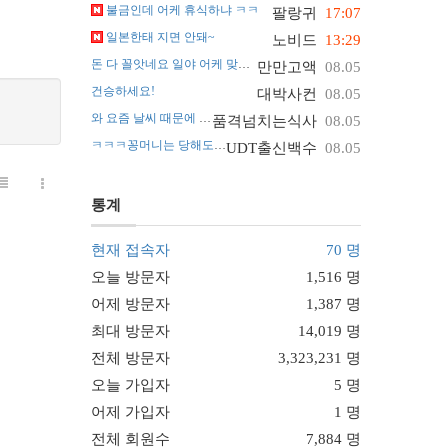
불금인데 어케 휴식하냐 ㅋㅋ
팔랑귀
17:07
일본한태 지면 안돼~
노비드
13:29
돈 다 꼴앗네요 일야 어케 맞추나요 ㅠ
만만고액
08.05
건승하세요!
대박사컨
08.05
와 요즘 날씨 때문에 진짜 난리네요~
품격넘치는식사
08.05
ㅋㅋㅋ꽁머니는 당해도 괜찮아요
UDT출신백수
08.05
통계
현재 접속자
70 명
오늘 방문자
1,516 명
어제 방문자
1,387 명
최대 방문자
14,019 명
전체 방문자
3,323,231 명
오늘 가입자
5 명
어제 가입자
1 명
전체 회원수
7,884 명