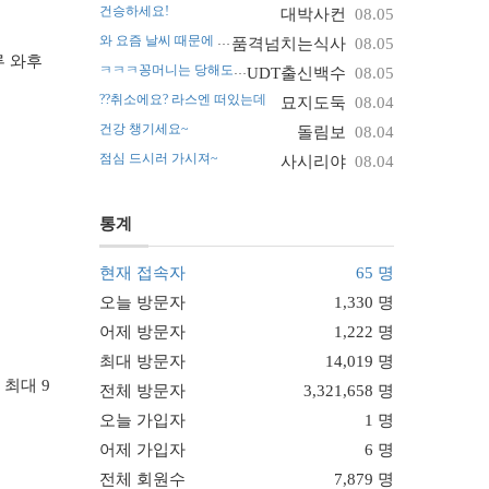
건승하세요!
대박사컨
08.05
와 요즘 날씨 때문에 진짜 난리네요~
품격넘치는식사
08.05
루 와후
ㅋㅋㅋ꽁머니는 당해도 괜찮아요
UDT출신백수
08.05
??취소에요? 라스엔 떠있는데
묘지도둑
08.04
건강 챙기세요~
돌림보
08.04
점심 드시러 가시져~
사시리야
08.04
통계
현재 접속자
65 명
오늘 방문자
1,330 명
어제 방문자
1,222 명
최대 방문자
14,019 명
 최대 9
전체 방문자
3,321,658 명
오늘 가입자
1 명
어제 가입자
6 명
전체 회원수
7,879 명