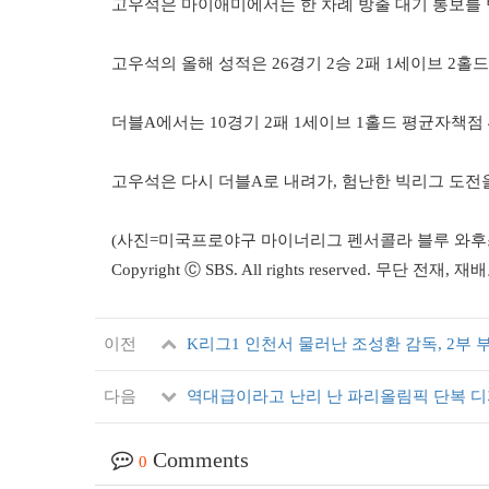
고우석은 마이애미에서는 한 차례 방출 대기 통보를
고우석의 올해 성적은 26경기 2승 2패 1세이브 2홀드
더블A에서는 10경기 2패 1세이브 1홀드 평균자책점 4
고우석은 다시 더블A로 내려가, 험난한 빅리그 도전
(사진=미국프로야구 마이너리그 펜서콜라 블루 와후스
Copyright Ⓒ SBS. All rights reserved. 무단 전
이전
K리그1 인천서 물러난 조성환 감독, 2부
다음
역대급이라고 난리 난 파리올림픽 단복 디자이
Comments
0