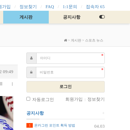
원가입
정보찾기
FAQ
1:1문의
접속자 65
게시판
공지사항
>
게시판
>
스포츠 뉴스
2 09:49
로그인
회원가입
정보찾기
자동로그인
|
공지사항
+
온카그린 포인트 획득 방법
1
04.03