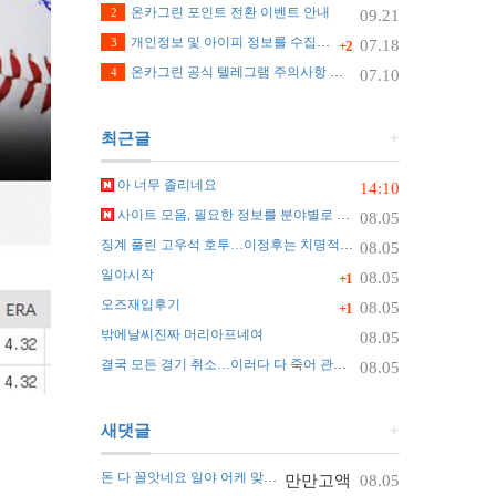
온카그린 포인트 전환 이벤트 안내
2
09.21
개인정보 및 아이피 정보를 수집하지 않습니다.
3
07.18
+2
온카그린 공식 텔레그램 주의사항 안내
4
07.10
최근글
+
아 너무 졸리네요
14:10
사이트 모음, 필요한 정보를 분야별로 찾는 가장 쉬운 정리 방법
08.05
징계 풀린 고우석 호투…이정후는 치명적 실수
08.05
일야시작
08.05
+1
오즈재입후기
08.05
+1
밖에날씨진짜 머리아프네여
08.05
결국 모든 경기 취소…이러다 다 죽어 관중 쓰러지자 화들짝 [자막뉴스]
08.05
새댓글
+
돈 다 꼴앗네요 일야 어케 맞추나요 ㅠ
만만고액
08.05