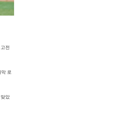
 고전
개막 로
 맞았