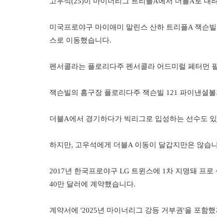
고우석(25)이 마이너리그 트리플A에서 더블A로 내
미국프로야구 마이애미 말린스 산하 트리플A 잭슨빌 
스로 이동했습니다.
펜서콜라는 플로리다주 펜서콜라 어드미럴 페터먼 필
잭슨빌의 홈구장 플로리다주 잭슨빌 121 파이낸셜볼
더블A에서 경기하다가 빅리그로 입성하는 선수도 있
하지만, 고우석에게 더블A 이동이 달갑지만은 않습니
2017년 한국프로야구 LG 트윈스에 1차 지명돼 프로
40만 달러에 계약했습니다.
계약서에 '2025년 마이너리그 강등 거부권'을 포함