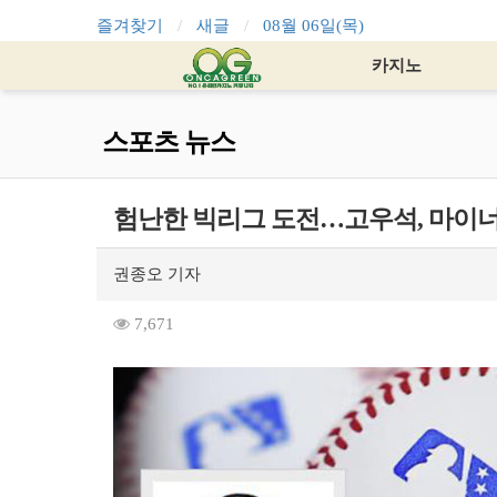
즐겨찾기
새글
08월 06일(목)
카지노
스포츠 뉴스
험난한 빅리그 도전…고우석, 마이너
권종오 기자
7,671