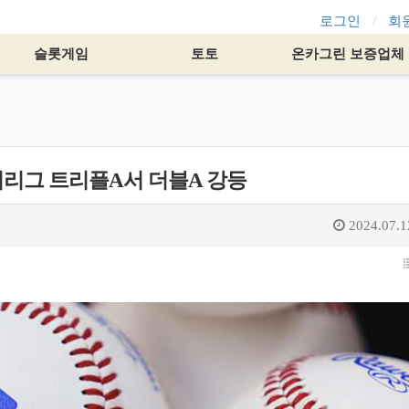
로그인
회
슬롯게임
토토
온카그린 보증업체
리그 트리플A서 더블A 강등
2024.07.1