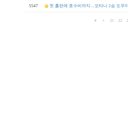
5547
첫 홈런에 호수비까지…오타니 2승 도우
21
22