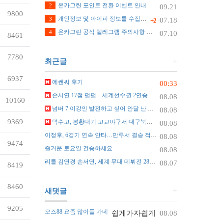
온카그린 포인트 전환 이벤트 안내
2
09.21
9800
개인정보 및 아이피 정보를 수집하지 않습니다.
3
07.18
+2
온카그린 공식 텔레그램 주의사항 안내
4
07.10
8461
7780
최근글
+
6937
에쎈씨 후기
00:33
손서연 17점 펄펄…세계선수권 2연승 질주
08.08
10160
넘버 7 이강인 발전하고 싶어 안달 난 선수
08.08
9369
덕수고, 봉황대기 고교야구서 대구북구SC에 42대 0 승리
08.08
이정후, 6경기 연속 안타…만루서 결승 적시타
08.08
9474
즐거운 토요일 건승하세요
08.08
리틀 김연경 손서연, 세계 무대 데뷔전 28점 대폭발
08.07
8419
8460
새댓글
+
9205
오즈88 요즘 많이들 가네
쉽게가자쉽게
08.08