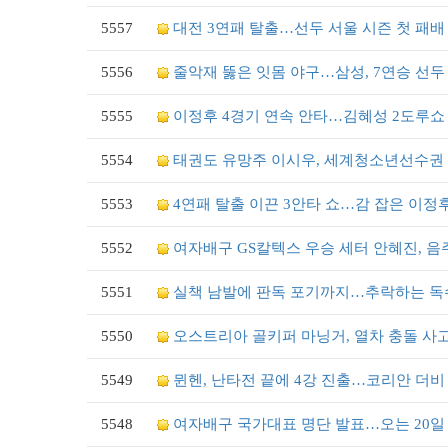
5557
대전 3연패 탈출…선두 서울 시즌 첫 패배
5556
줄악재 뚫은 잇몸 야구…삼성, 7연승 선두
5555
이정후 4경기 연속 안타…김혜성 2도루쇼
5554
태권도 유망주 이시우, 세계청소년선수권 
5553
4연패 탈출 이끈 3안타 쇼…감 잡은 이정
5552
여자배구 GS칼텍스 우승 세터 안혜진, 음
5551
실책 남발에 판독 포기까지…추락하는 독
5550
오스트리아 골키퍼 마닝거, 열차 충돌 사고
5549
뮌헨, 난타전 끝에 4강 진출…코리안 더비
5548
여자배구 국가대표 명단 발표…오는 20일