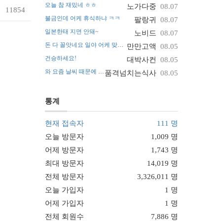
오늘 참 재밌네 ㅎㅎ
노가다중
08.07
11854
불금인데 어케 휴식하냐 ㅋㅋ
팔랑귀
08.07
일본한태 지면 안돼~
노비드
08.07
돈 다 꼴앗네요 일야 어케 맞추나요 ㅠ
만만고액
08.05
건승하세요!
대박사컨
08.05
와 요즘 날씨 때문에 진짜 난리네요~
품격넘치는식사
08.05
통계
현재 접속자
111 명
오늘 방문자
1,009 명
어제 방문자
1,743 명
최대 방문자
14,019 명
전체 방문자
3,326,011 명
오늘 가입자
1 명
어제 가입자
1 명
전체 회원수
7,886 명