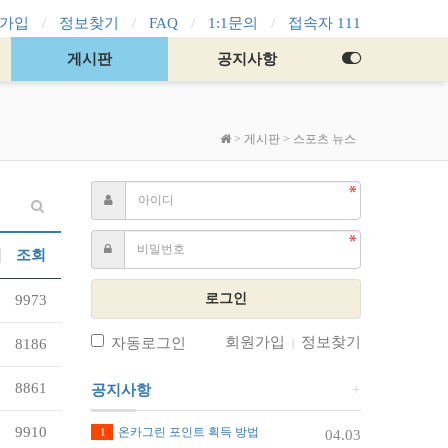
가입
정보찾기
FAQ
1:1문의
접속자 111
게시판
공지사항
>
게시판
>
스포츠 뉴스
조회
로그인
9973
회원가입
정보찾기
자동로그인
8186
|
8861
공지사항
+
9910
온카그린 포인트 획득 방법
1
04.03