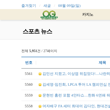
즐겨찾기
새글
08월 09일(일)
카지노
스포츠 뉴스
전체
5,951
건 / 27페이지
번호
제목
5561
김민선 지켰고, 이상엽 뒤집었다!…나란히
5560
김세영·임진희, LPGA 투어 LA 챔피언십 
5559
문현빈 홈런 포함 4안타쇼…한화 6연패 뒤
5558
여자배구 FA 세터 최대어 김다인, 현대건