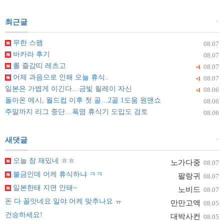
+
최근글
무한 스팸
08.07
바카라 후기
08.07
롤 즐감띠 레츠고
08.07
+1
어제 과음으로 인해 오늘 휴식..
08.07
+1
일본은 가볍게 이긴다…금빛 릴레이 자신
08.06
+1
돌아온 메시, 월드컵 이후 첫 골…2골 1도움 원맨쇼
08.06
주말까지 리그 중단…폭염 휴식기 도입도 검토
08.06
+
새댓글
오늘 참 재밌네 ㅎㅎ
노가다중
08.07
불금인데 어케 휴식하냐 ㅋㅋ
팔랑귀
08.07
일본한태 지면 안돼~
노비드
08.07
돈 다 꼴앗네요 일야 어케 맞추나요 ㅠ
만만고액
08.05
건승하세요!
대박사컨
08.05