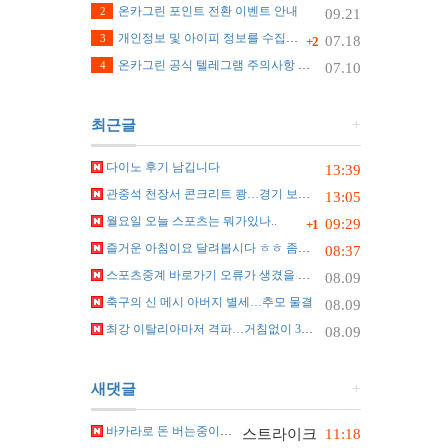
온카그린 포인트 전환 이벤트 안내
2
09.21
개인정보 및 아이피 정보를 수집하지 않습니다.
3
07.18
+2
온카그린 공식 텔레그램 주의사항 안내
4
07.10
최근글
+
다이노 후기 남깁니다
13:39
관중석 천장서 콘크리트 쾅…경기 보다 날벼락
13:05
월요일 오늘 스포츠는 뭐가있나..
09:29
+1
즐거운 아침이요 달려봅시다 ㅎㅎ 좀따자
08:37
스포츠중계 바로가기 오류가 생겼을 때 다시 확인하는 방법
08.09
축구의 신 메시 아버지 별세…추모 물결
08.09
최강 이탈리아마저 격파…거침없이 3연승 질주
08.09
새댓글
+
바카라로 돈 버는중이요 ㅎ
스트라이크
11:18