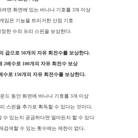
려면 화면에 있는 바나나 기호를 3개 이상
 게임은 기능을 트리거한 산점 기호
일정한 수의 프리 스핀을 보상한다.
배의 곱으로 50개의 자유 회전수를 보상한다.
개 2배수로 100개의 자유 회전수 보상
3배수로 150개의 자유 회전수를 보상한다.
운드 동안 화면에 바나나 기호를 3개 이상
리 스핀을 추가로 획득할 수 있다는 것이다.
 할 수 있는지 궁금하다면 얼마든지 할 수 있다
재검색할 수 있는 횟수에는 제한이 없다.