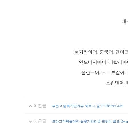
데
불가리아어, 중국어, 덴마크
인도네시아어, 이탈리아어
폴란드어, 포르투갈어, 
스웨덴어, 
이전글
부운고 슬롯게임리뷰 히트 더 골드! Hit the Gold!
다음글
프라그마틱플레이 슬롯게임리뷰 드워븐 골드 Dwarve