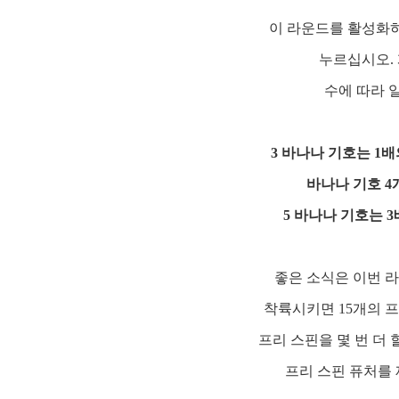
이 라운드를 활성화하
누르십시오.
수에 따라 
3 바나나 기호는 1
바나나 기호 4
5 바나나 기호는 
좋은 소식은 이번 라
착륙시키면 15개의 프
프리 스핀을 몇 번 더
프리 스핀 퓨처를 