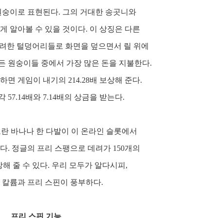
원숭이로 표현된다. 그의 거대한 송곳니와
게 알아볼 수 있을 것이다. 이 상징은 다른
화려한 털덩어리들로 화면을 덮으면서 릴 위에
든 원숭이들 중에서 가장 많은 돈을 지불한다.
면 게임이 내기의 214.28배 보상해 준다.
 57.14배와 7.14배의 상금을 받는다.
란 바나나 한 다발이 이 온라인 슬롯에서
다. 정글의 프리 스팽으로 데려가 150개의
해 줄 수 있다. 우리 모두가 알다시피,
 칼륨과 프리 스핀이 풍부하다.
프리 스핀 기능