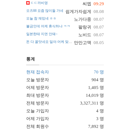
ㄷㄷ까비영
씨엡
09:29
오즈88 요즘 많이들 가네
쉽게가자쉽게
08.08
오늘 참 재밌네 ㅎㅎ
노가다중
08.07
불금인데 어케 휴식하냐 ㅋㅋ
팔랑귀
08.07
일본한태 지면 안돼~
노비드
08.07
돈 다 꼴앗네요 일야 어케 맞추나요 ㅠ
만만고액
08.05
통계
현재 접속자
70 명
오늘 방문자
904 명
어제 방문자
1,405 명
최대 방문자
14,019 명
전체 방문자
3,327,311 명
오늘 가입자
4 명
어제 가입자
3 명
전체 회원수
7,892 명