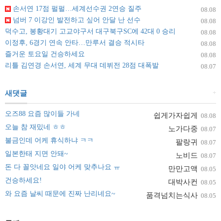
손서연 17점 펄펄…세계선수권 2연승 질주
08.08
넘버 7 이강인 발전하고 싶어 안달 난 선수
08.08
덕수고, 봉황대기 고교야구서 대구북구SC에 42대 0 승리
08.08
이정후, 6경기 연속 안타…만루서 결승 적시타
08.08
즐거운 토요일 건승하세요
08.08
리틀 김연경 손서연, 세계 무대 데뷔전 28점 대폭발
08.07
+
새댓글
오즈88 요즘 많이들 가네
쉽게가자쉽게
08.08
오늘 참 재밌네 ㅎㅎ
노가다중
08.07
불금인데 어케 휴식하냐 ㅋㅋ
팔랑귀
08.07
일본한태 지면 안돼~
노비드
08.07
돈 다 꼴앗네요 일야 어케 맞추나요 ㅠ
만만고액
08.05
건승하세요!
대박사컨
08.05
와 요즘 날씨 때문에 진짜 난리네요~
품격넘치는식사
08.05