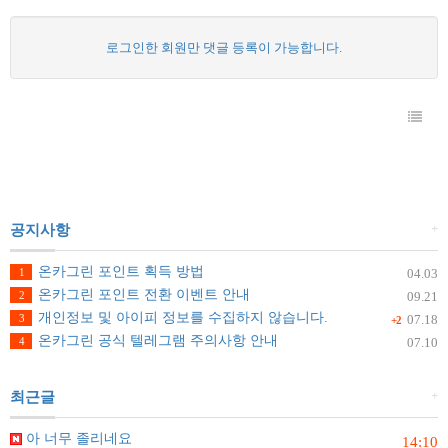
로그인한 회원만 댓글 등록이 가능합니다.
+
공지사항
온카그린 포인트 획득 방법
1
04.03
온카그린 포인트 전환 이벤트 안내
2
09.21
개인정보 및 아이피 정보를 수집하지 않습니다.
3
07.18
+2
온카그린 공식 텔레그램 주의사항 안내
4
07.10
+
최근글
아 너무 졸리네요
14:10