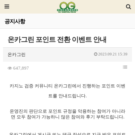
공지사항
온카그린 포인트 전환 이벤트 안내
2023.09.21 15:39
온카그린
647,897
카지노 검증 커뮤니티 온카그린에서 진행하는 포인트 이벤
트를 안내드립니다.
운영진의 판단으로 포인트 규정을 악용하는 참여가 아니라
면 모두 참여가 가능하니 많은 참여와 후기 부탁드립니다.
온카그린에서 게시글 또는 댓글 작성으로 지급 받은 포인트