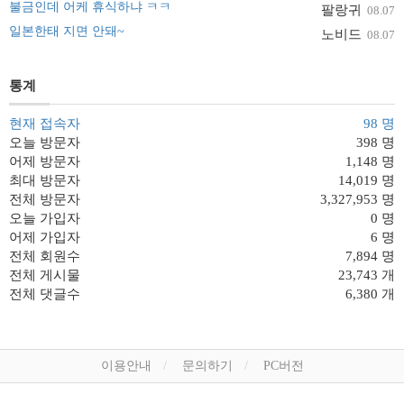
불금인데 어케 휴식하냐 ㅋㅋ
팔랑귀
08.07
일본한태 지면 안돼~
노비드
08.07
통계
현재 접속자
98 명
오늘 방문자
398 명
어제 방문자
1,148 명
최대 방문자
14,019 명
전체 방문자
3,327,953 명
오늘 가입자
0 명
어제 가입자
6 명
전체 회원수
7,894 명
전체 게시물
23,743 개
전체 댓글수
6,380 개
이용안내
문의하기
PC버전