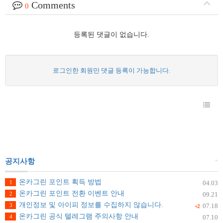
Comments
0
등록된 댓글이 없습니다.
로그인한 회원만 댓글 등록이 가능합니다.
+
공지사항
온카그린 포인트 획득 방법
1
04.03
온카그린 포인트 전환 이벤트 안내
2
09.21
개인정보 및 아이피 정보를 수집하지 않습니다.
3
07.18
+2
온카그린 공식 텔레그램 주의사항 안내
4
07.10