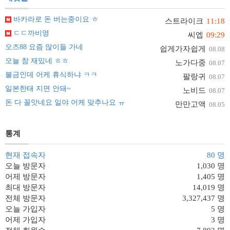
바카라로 돈 버는중이요 ㅎ
스트라이크
11:18
ㄷㄷ까비영
씨엡
09:29
오즈88 요즘 많이들 가네
쉽게가자쉽게
08.08
오늘 참 재밌네 ㅎㅎ
노가다중
08.07
불금인데 어케 휴식하냐 ㅋㅋ
팔랑귀
08.07
일본한태 지면 안돼~
노비드
08.07
돈 다 꼴앗네요 일야 어케 맞추나요 ㅠ
만만고액
08.05
통계
현재 접속자
80 명
오늘 방문자
1,030 명
어제 방문자
1,405 명
최대 방문자
14,019 명
전체 방문자
3,327,437 명
오늘 가입자
5 명
어제 가입자
3 명