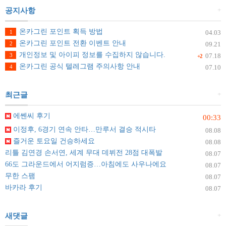
+
공지사항
온카그린 포인트 획득 방법
1
04.03
온카그린 포인트 전환 이벤트 안내
2
09.21
개인정보 및 아이피 정보를 수집하지 않습니다.
3
07.18
+2
온카그린 공식 텔레그램 주의사항 안내
4
07.10
+
최근글
에쎈씨 후기
00:33
이정후, 6경기 연속 안타…만루서 결승 적시타
08.08
즐거운 토요일 건승하세요
08.08
리틀 김연경 손서연, 세계 무대 데뷔전 28점 대폭발
08.07
66도 그라운드에서 어지럼증…아침에도 사우나에요
08.07
무한 스팸
08.07
바카라 후기
08.07
+
새댓글