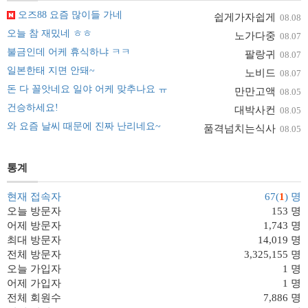
오즈88 요즘 많이들 가네
쉽게가자쉽게
08.08
오늘 참 재밌네 ㅎㅎ
노가다중
08.07
불금인데 어케 휴식하냐 ㅋㅋ
팔랑귀
08.07
일본한태 지면 안돼~
노비드
08.07
돈 다 꼴앗네요 일야 어케 맞추나요 ㅠ
만만고액
08.05
건승하세요!
대박사컨
08.05
와 요즘 날씨 때문에 진짜 난리네요~
품격넘치는식사
08.05
통계
현재 접속자
67(
1
) 명
오늘 방문자
153 명
어제 방문자
1,743 명
최대 방문자
14,019 명
전체 방문자
3,325,155 명
오늘 가입자
1 명
어제 가입자
1 명
전체 회원수
7,886 명