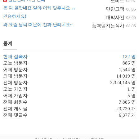
노비드
08.07
돈 다 꼴앗네요 일야 어케 맞추나요 ㅠ
만만고액
08.05
건승하세요!
대박사컨
08.05
와 요즘 날씨 때문에 진짜 난리네요~
품격넘치는식사
08.05
통계
현재 접속자
122 명
오늘 방문자
886 명
어제 방문자
1,544 명
최대 방문자
14,019 명
전체 방문자
3,324,145 명
오늘 가입자
1 명
어제 가입자
5 명
전체 회원수
7,885 명
전체 게시물
23,720 개
전체 댓글수
6,377 개