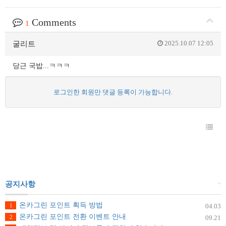
Comments
1
2025.10.07 12:05
굴리트
당근 국밥...ㅋㅋㅋ
로그인한 회원만 댓글 등록이 가능합니다.
+
공지사항
온카그린 포인트 획득 방법
1
04.03
온카그린 포인트 전환 이벤트 안내
2
09.21