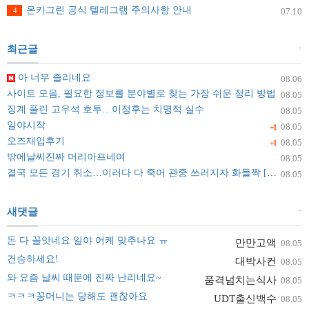
온카그린 공식 텔레그램 주의사항 안내
4
07.10
+
최근글
아 너무 졸리네요
08.06
사이트 모음, 필요한 정보를 분야별로 찾는 가장 쉬운 정리 방법
08.05
징계 풀린 고우석 호투…이정후는 치명적 실수
08.05
일야시작
08.05
+1
오즈재입후기
08.05
+1
밖에날씨진짜 머리아프네여
08.05
결국 모든 경기 취소…이러다 다 죽어 관중 쓰러지자 화들짝 [자막뉴스]
08.05
+
새댓글
돈 다 꼴앗네요 일야 어케 맞추나요 ㅠ
만만고액
08.05
건승하세요!
대박사컨
08.05
와 요즘 날씨 때문에 진짜 난리네요~
품격넘치는식사
08.05
ㅋㅋㅋ꽁머니는 당해도 괜찮아요
UDT출신백수
08.05