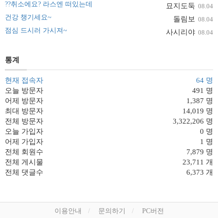
??취소에요? 라스엔 떠있는데
묘지도둑
08.04
건강 챙기세요~
돌림보
08.04
점심 드시러 가시져~
사시리야
08.04
통계
현재 접속자
64 명
오늘 방문자
491 명
어제 방문자
1,387 명
최대 방문자
14,019 명
전체 방문자
3,322,206 명
오늘 가입자
0 명
어제 가입자
1 명
전체 회원수
7,879 명
전체 게시물
23,711 개
전체 댓글수
6,373 개
이용안내
문의하기
PC버전