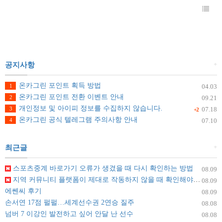
+
공지사항
온카그린 포인트 획득 방법
1
04.03
온카그린 포인트 전환 이벤트 안내
2
09.21
개인정보 및 아이피 정보를 수집하지 않습니다.
3
07.18
+2
온카그린 공식 텔레그램 주의사항 안내
4
07.10
+
최근글
스포츠중계 바로가기 오류가 생겼을 때 다시 확인하는 방법
08.09
지역 커뮤니티 플랫폼이 제대로 작동하지 않을 때 확인해야 할 것들
08.09
에쎈씨 후기
08.09
손서연 17점 펄펄…세계선수권 2연승 질주
08.08
넘버 7 이강인 발전하고 싶어 안달 난 선수
08.08