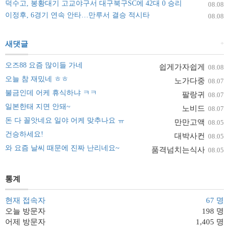
덕수고, 봉황대기 고교야구서 대구북구SC에 42대 0 승리
08.08
이정후, 6경기 연속 안타…만루서 결승 적시타
08.08
+
새댓글
오즈88 요즘 많이들 가네
쉽게가자쉽게
08.08
오늘 참 재밌네 ㅎㅎ
노가다중
08.07
불금인데 어케 휴식하냐 ㅋㅋ
팔랑귀
08.07
일본한태 지면 안돼~
노비드
08.07
돈 다 꼴앗네요 일야 어케 맞추나요 ㅠ
만만고액
08.05
건승하세요!
대박사컨
08.05
와 요즘 날씨 때문에 진짜 난리네요~
품격넘치는식사
08.05
통계
현재 접속자
67 명
오늘 방문자
198 명
어제 방문자
1,405 명