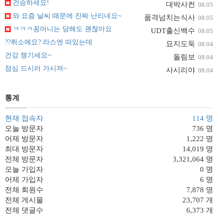
건승하세요!
대박사컨
08.05
와 요즘 날씨 때문에 진짜 난리네요~
품격넘치는식사
08.05
ㅋㅋㅋ꽁머니는 당해도 괜찮아요
UDT출신백수
08.05
??취소에요? 라스엔 떠있는데
묘지도둑
08.04
건강 챙기세요~
돌림보
08.04
점심 드시러 가시져~
사시리야
08.04
통계
현재 접속자
114 명
오늘 방문자
736 명
어제 방문자
1,222 명
최대 방문자
14,019 명
전체 방문자
3,321,064 명
오늘 가입자
0 명
어제 가입자
6 명
전체 회원수
7,878 명
전체 게시물
23,707 개
전체 댓글수
6,373 개