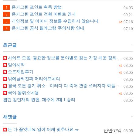
온카그린 포인트 획득 방법
1
04.03
온카그린 포인트 전환 이벤트 안내
2
09.21
개인정보 및 아이피 정보를 수집하지 않습니다.
3
07.18
+2
온카그린 공식 텔레그램 주의사항 안내
4
07.10
+
최근글
사이트 모음, 필요한 정보를 분야별로 찾는 가장 쉬운 정리 방법
08.05
일야시작
08.05
+1
오즈재입후기
08.05
+1
밖에날씨진짜 머리아프네여
08.05
결국 모든 경기 취소…이러다 다 죽어 관중 쓰러지자 화들짝 [자막뉴스]
08.05
국야 올취소네용
08.05
+1
캡틴 김민재의 뮌헨, 제주에 2대 1 승리
08.05
+
새댓글
돈 다 꼴앗네요 일야 어케 맞추나요 ㅠ
만만고액
08.05