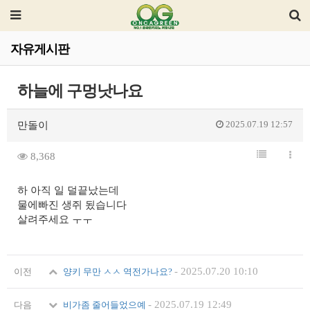
자유게시판
하늘에 구멍낫나요
2025.07.19 12:57
만돌이
8,368
하 아직 일 덜끝났는데
물에빠진 생쥐 됬습니다
살려주세요 ㅜㅜ
-
2025.07.20 10:10
이전
양키 무만 ㅅㅅ 역전가나요?
-
2025.07.19 12:49
다음
비가좀 줄어들었으예