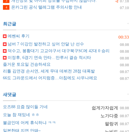
개인정보 및 아이피 정보를 수집하지 않습니다.
3
07.18
+2
온카그린 공식 텔레그램 주의사항 안내
4
07.10
+
최근글
에쎈씨 후기
00:33
넘버 7 이강인 발전하고 싶어 안달 난 선수
08.08
덕수고, 봉황대기 고교야구서 대구북구SC에 42대 0 승리
08.08
이정후, 6경기 연속 안타…만루서 결승 적시타
08.08
즐거운 토요일 건승하세요
08.08
리틀 김연경 손서연, 세계 무대 데뷔전 28점 대폭발
08.07
66도 그라운드에서 어지럼증…아침에도 사우나에요
08.07
+
새댓글
오즈88 요즘 많이들 가네
쉽게가자쉽게
08.08
오늘 참 재밌네 ㅎㅎ
노가다중
08.07
불금인데 어케 휴식하냐 ㅋㅋ
팔랑귀
08.07
일본한태 지면 안돼~
노비드
08.07