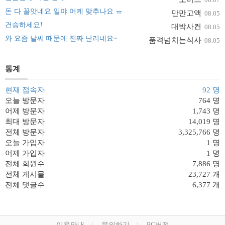
돈 다 꼴앗네요 일야 어케 맞추나요 ㅠ
만만고액
08.05
건승하세요!
대박사컨
08.05
와 요즘 날씨 때문에 진짜 난리네요~
품격넘치는식사
08.05
통계
현재 접속자
92 명
오늘 방문자
764 명
어제 방문자
1,743 명
최대 방문자
14,019 명
전체 방문자
3,325,766 명
오늘 가입자
1 명
어제 가입자
1 명
전체 회원수
7,886 명
전체 게시물
23,727 개
전체 댓글수
6,377 개
이용안내
문의하기
PC버전