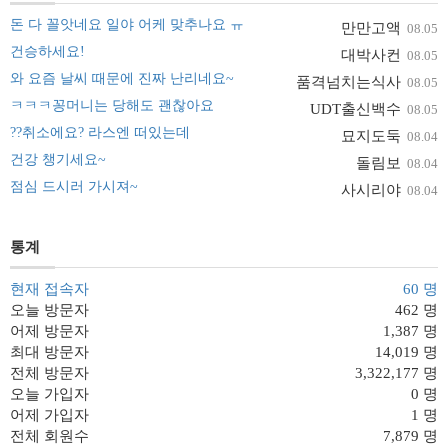
돈 다 꼴앗네요 일야 어케 맞추나요 ㅠ
만만고액
08.05
건승하세요!
대박사컨
08.05
와 요즘 날씨 때문에 진짜 난리네요~
품격넘치는식사
08.05
ㅋㅋㅋ꽁머니는 당해도 괜찮아요
UDT출신백수
08.05
??취소에요? 라스엔 떠있는데
묘지도둑
08.04
건강 챙기세요~
돌림보
08.04
점심 드시러 가시져~
사시리야
08.04
통계
현재 접속자
60 명
오늘 방문자
462 명
어제 방문자
1,387 명
최대 방문자
14,019 명
전체 방문자
3,322,177 명
오늘 가입자
0 명
어제 가입자
1 명
전체 회원수
7,879 명