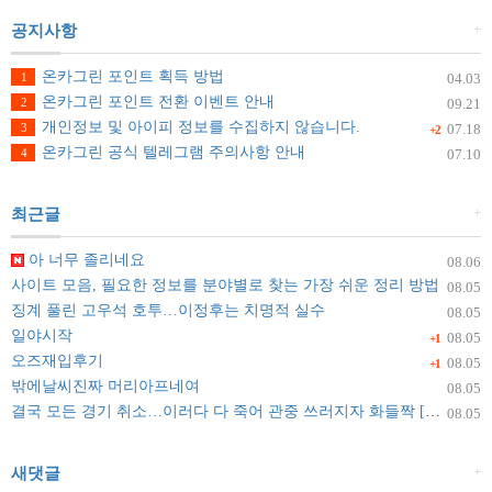
+
공지사항
온카그린 포인트 획득 방법
1
04.03
온카그린 포인트 전환 이벤트 안내
2
09.21
개인정보 및 아이피 정보를 수집하지 않습니다.
3
07.18
+2
온카그린 공식 텔레그램 주의사항 안내
4
07.10
+
최근글
아 너무 졸리네요
08.06
사이트 모음, 필요한 정보를 분야별로 찾는 가장 쉬운 정리 방법
08.05
징계 풀린 고우석 호투…이정후는 치명적 실수
08.05
일야시작
08.05
+1
오즈재입후기
08.05
+1
밖에날씨진짜 머리아프네여
08.05
결국 모든 경기 취소…이러다 다 죽어 관중 쓰러지자 화들짝 [자막뉴스]
08.05
+
새댓글