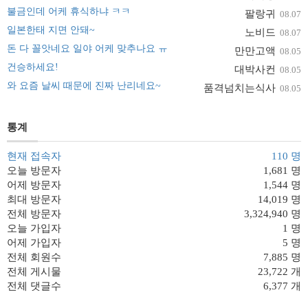
불금인데 어케 휴식하냐 ㅋㅋ
팔랑귀
08.07
일본한태 지면 안돼~
노비드
08.07
돈 다 꼴앗네요 일야 어케 맞추나요 ㅠ
만만고액
08.05
건승하세요!
대박사컨
08.05
와 요즘 날씨 때문에 진짜 난리네요~
품격넘치는식사
08.05
통계
현재 접속자
110 명
오늘 방문자
1,681 명
어제 방문자
1,544 명
최대 방문자
14,019 명
전체 방문자
3,324,940 명
오늘 가입자
1 명
어제 가입자
5 명
전체 회원수
7,885 명
전체 게시물
23,722 개
전체 댓글수
6,377 개