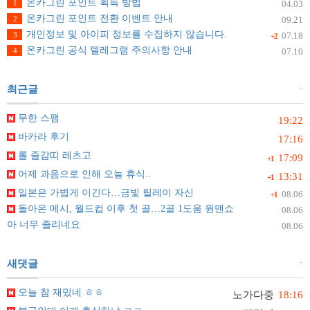
온카그린 포인트 획득 방법
1
04.03
온카그린 포인트 전환 이벤트 안내
2
09.21
개인정보 및 아이피 정보를 수집하지 않습니다.
3
07.18
+2
온카그린 공식 텔레그램 주의사항 안내
4
07.10
+
최근글
무한 스팸
19:22
바카라 후기
17:16
롤 즐감띠 레츠고
17:09
+1
어제 과음으로 인해 오늘 휴식..
13:31
+1
일본은 가볍게 이긴다…금빛 릴레이 자신
08.06
+1
돌아온 메시, 월드컵 이후 첫 골…2골 1도움 원맨쇼
08.06
아 너무 졸리네요
08.06
+
새댓글
오늘 참 재밌네 ㅎㅎ
노가다중
18:16